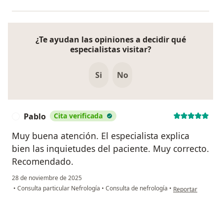
¿Te ayudan las opiniones a decidir qué
especialistas visitar?
Si
No
Pablo
Cita verificada
P
Muy buena atención. El especialista explica
bien las inquietudes del paciente. Muy correcto.
Recomendado.
28 de noviembre de 2025
en opinión del us
•
Consulta particular Nefrología
•
Consulta de nefrología
•
Reportar