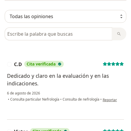
Busca en opiniones
C.D
Cita verificada
C
Dedicado y claro en la evaluación y en las
indicaciones.
6 de agosto de 2026
en opinión del us
•
Consulta particular Nefrología
•
Consulta de nefrología
•
Reportar