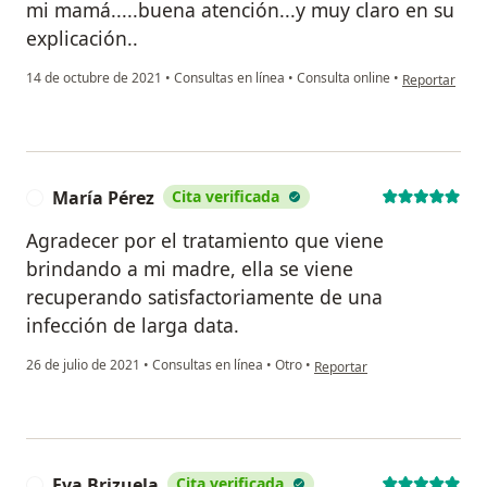
mi mamá.....buena atención...y muy claro en su
explicación..
en opinión de
14 de octubre de 2021
•
Consultas en línea
•
Consulta online
•
Reportar
María Pérez
Cita verificada
M
Agradecer por el tratamiento que viene
brindando a mi madre, ella se viene
recuperando satisfactoriamente de una
infección de larga data.
en opinión del usuario María
26 de julio de 2021
•
Consultas en línea
•
Otro
•
Reportar
Eva Brizuela
Cita verificada
E