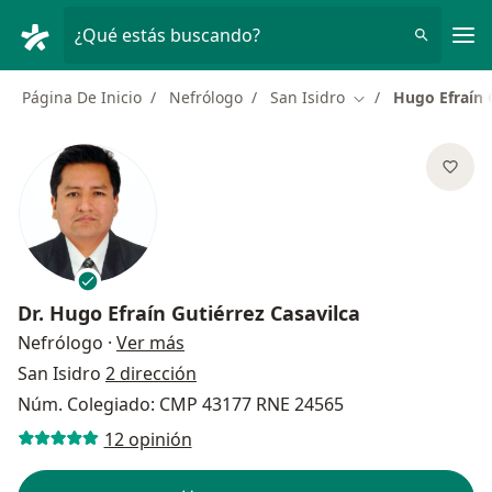
Men
¿Qué estás buscando?
Página De Inicio
Nefrólogo
San Isidro
Hugo Efraín 
Cambiar de ciudad
Dr.
Hugo Efraín Gutiérrez Casavilca
sobre las especializaciones
Nefrólogo
·
Ver más
San Isidro
2 dirección
Núm. Colegiado: CMP 43177 RNE 24565
12 opinión