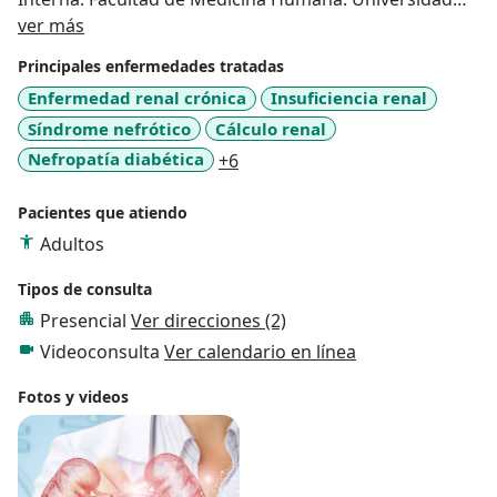
Acerca de mí
Nacional Mayor de San Marcos.
ver más
Con experiencia en Enfermedad renal crónica, Diálisis
Principales enfermedades tratadas
Peritoneal y hemodiálisis.
Enfermedad renal crónica
Insuficiencia renal
Síndrome nefrótico
Cálculo renal
a11y_sr_more_diseases
Nefropatía diabética
+6
Pacientes que atiendo
Adultos
Tipos de consulta
Presencial
Ver direcciones (2)
Videoconsulta
Ver calendario en línea
Fotos y videos