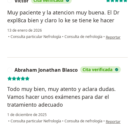
Victor
Cita verificada
V
Muy paciente y la atencion muy buena. El Dr
expl8ca bien y claro lo ke se tiene ke hacer
13 de enero de 2026
en opinión del us
•
Consulta particular Nefrología
•
Consulta de nefrología
•
Reportar
Abraham Jonathan Blasco
Cita verificada
A
Todo muy bien, muy atento y aclara dudas.
Vamos hacer unos exámenes para dar el
tratamiento adecuado
1 de diciembre de 2025
en opinión del u
•
Consulta particular Nefrología
•
Consulta de nefrología
•
Reportar