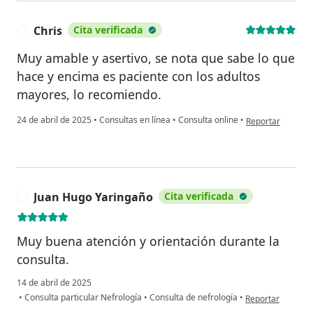
Chris
Cita verificada
C
Muy amable y asertivo, se nota que sabe lo que
hace y encima es paciente con los adultos
mayores, lo recomiendo.
en opinión del us
24 de abril de 2025
•
Consultas en línea
•
Consulta online
•
Reportar
Juan Hugo Yaringaño
Cita verificada
J
Muy buena atención y orientación durante la
consulta.
14 de abril de 2025
en opinión del us
•
Consulta particular Nefrología
•
Consulta de nefrología
•
Reportar