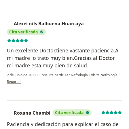
Alexei nils Balbuena Huarcaya
A
Cita verificada
Un excelente Doctor.tiene vastante paciencia.A
mi madre lo trato muy bien.Gracias al Doctor
mi madre esta muy bien de salud.
2 de junio de 2022
•
Consulta particular Nefrología
•
Visita Nefrología
•
en opinión del usuario Alexei nils Balbuena Huarcaya
Reportar
Roxana Chambi
Cita verificada
R
Paciencia y dedicación para explicar el caso de