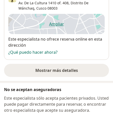
Av. De La Cultura 1410 of. 408,
Distrito De
Wánchaq
,
Cusco
08003
Ampliar
se abre en una nueva pestañ
Disponibilidad
Este especialista no ofrece reserva online en esta
dirección
¿Qué puedo hacer ahora?
Mostrar más detalles
sobre la dirección
No se aceptan aseguradoras
Este especialista sólo acepta pacientes privados. Usted
puede pagar directamente para reservar, o encontrar
otro especialista que acepte su aseguradora.