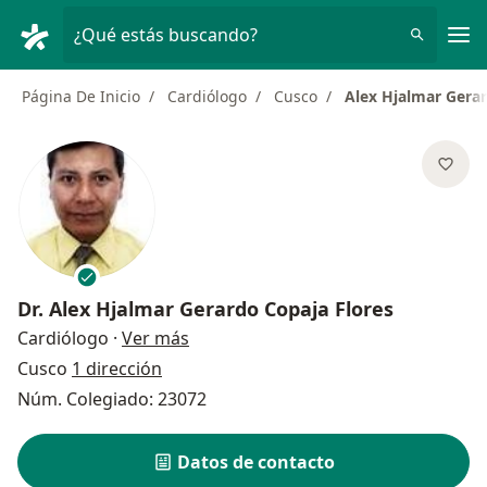
Men
¿Qué estás buscando?
Página De Inicio
Cardiólogo
Cusco
Alex Hjalmar Gerar
Dr.
Alex Hjalmar Gerardo Copaja Flores
sobre las especializaciones
Cardiólogo
·
Ver más
Cusco
1 dirección
Núm. Colegiado: 23072
Datos de contacto