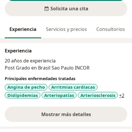
Solicita una cita
Experiencia
Servicios y precios
Consultorios
Experiencia
20 años de experiencia
Post Grado en Brasil Sao Paulo INCOR
Principales enfermedades tratadas
Angina de pecho
Arritmias cardiacas
a11
Dislipidemias
Arteriopatías
Arteriosclerosis
+2
Mostrar más detalles
sobre la experiencia