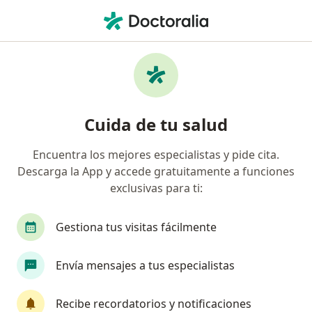
Men
Patólogo • Piura, Piura
Filtros
Seguro
Mapa
Patólogos en Piura
Cuida de tu salud
Encuentra los mejores especialistas y pide cita.
Descarga la App y accede gratuitamente a funciones
exclusivas para ti:
Gestiona tus visitas fácilmente
Dr. Pedro Victor Delgado Rodriguez
Envía mensajes a tus especialistas
Patólogo
Avenida Las Dalias, A, Piura
•
Mapa
Recibe recordatorios y notificaciones