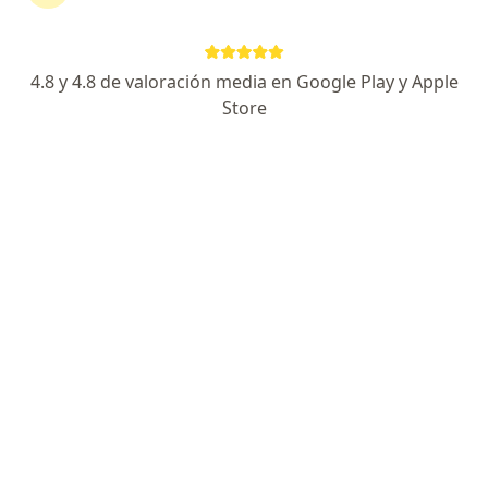
Auna - Clinica Miraflores
Este especialista no ofrece reserva de cita en línea en esta dirección.
4.8 y 4.8 de valoración media en Google Play y Apple
Solicita una cita
Store
Adriana Muchin Ruiz Leud
Patólogo
Piura
•
Mapa
Consultorio privado
Este especialista no ofrece reserva de cita en línea en esta dirección.