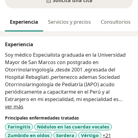
Solicita una cita
Experiencia
Servicios y precios
Consultorios
Experiencia
Soy médico Especialista graduada en la Universidad
Mayor de San Marcos con postgrado en
Otorrinolaringología ,desde 2001 ,egresada del
Hospital Rebagliati ,pertenezco ademas Sociedad
Otorrinolaringología de Pediatría (IAPO) acudo
periódicamente a capacitarme en el Perú y al
Extranjero en mi especialidad, mi especialidad es
Acerca de mí
médico -quirurgica,casi el 50 por ciento de mis
ver más
pacientes son pediátricos.
Principales enfermedades tratadas
Faringitis
Nódulos en las cuerdas vocales
a11y_sr_mo
Zumbido en oídos
Sordera
Vértigo
+21