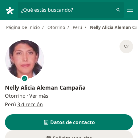
Men
¿Qué estás buscando?
Página De Inicio
Otorrino
Perú
Nelly Alicia Aleman 
Nelly Alicia Aleman Campaña
sobre las especializaciones
Otorrino
·
Ver más
Perú
3 dirección
Datos de contacto