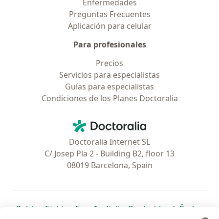
Enfermedades
Preguntas Frecuentes
Aplicación para celular
Para profesionales
Precios
Servicios para especialistas
Guías para especialistas
Condiciones de los Planes Doctoralia
Contacto
Doctoralia - Página de inicio
Doctoralia Internet SL
C/ Josep Pla 2 - Building B2, floor 13
08019 Barcelona, Spain
se abre en una nueva pestaña
se abre en una nueva pestaña
se abre en una nueva pestaña
se abre en una nueva pes
se abre en 
se a
Polska
,
Türkiye
,
España
,
Italia
,
Deutschland
,
Česko
,