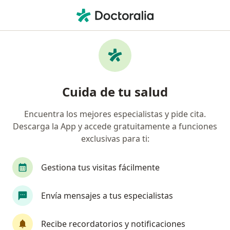
Men
¿Qué estás buscando?
Página De Inicio
Medicamentos
Uniclor-S
Uniclor-s - Información, expertos
Cuida de tu salud
y preguntas frecuentes
Encuentra los mejores especialistas y pide cita.
Descarga la App y accede gratuitamente a funciones
exclusivas para ti:
Información
Pregunta al Experto
Gestiona tus visitas fácilmente
Uso de Uniclor-s
Envía mensajes a tus especialistas
Recibe recordatorios y notificaciones