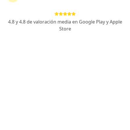
Fitomenadiona Pharmagen
Fisiodol Forte 2%
Fisiogen
Fisiogel Shampoo Plus
4.8 y 4.8 de valoración media en Google Play y Apple
Fittydent
Store
Flacidine
Fixopan Plus
Flacort
Flagimed
Flagyl
Flagyzol
Flagystatine
1
...
4
5
6
...
13