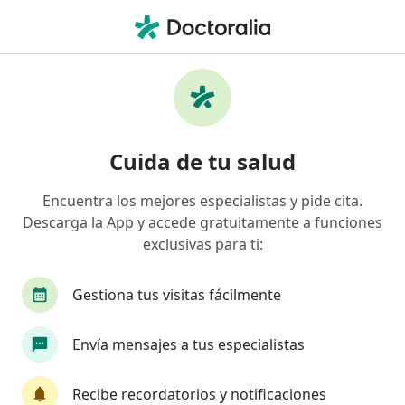
Men
¿Qué estás buscando?
Página De Inicio
Medicamentos
F
Medicamentos
Cuida de tu salud
Encuentra los mejores especialistas y pide cita.
A
B
C
D
E
F
G
H
I
J
K
L
Descarga la App y accede gratuitamente a funciones
Finesse 2 En 1
exclusivas para ti:
Fintel
Finex
Gestiona tus visitas fácilmente
Finul
Firmagon
Fisioativ
Envía mensajes a tus especialistas
Fitness Formula Grapefruit-Toronja
Fitormil
Recibe recordatorios y notificaciones