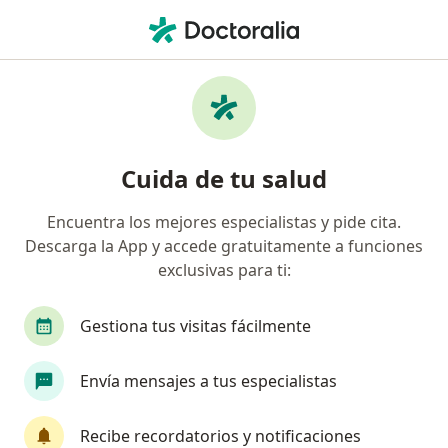
Men
¿Qué estás buscando?
Página De Inicio
Medicamentos
F
Medicamentos
Cuida de tu salud
Encuentra los mejores especialistas y pide cita.
A
B
C
D
E
F
G
H
I
J
K
L
Descarga la App y accede gratuitamente a funciones
Fungotopic Compuesto
exclusivas para ti:
Fungustil 1% Gel
Funzal Twin
Gestiona tus visitas fácilmente
Furacin
Funide
Furax
Envía mensajes a tus especialistas
Furazal
Furolax
Recibe recordatorios y notificaciones