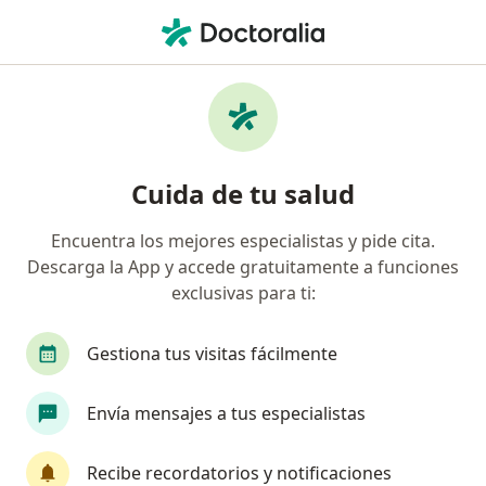
Men
¿Qué estás buscando?
Página De Inicio
Medicamentos
Colufase
Colufase - Información, expertos
Cuida de tu salud
y preguntas frecuentes
Encuentra los mejores especialistas y pide cita.
Descarga la App y accede gratuitamente a funciones
exclusivas para ti:
Información
Pregunta al Experto
Gestiona tus visitas fácilmente
Uso de Colufase
Envía mensajes a tus especialistas
Recibe recordatorios y notificaciones