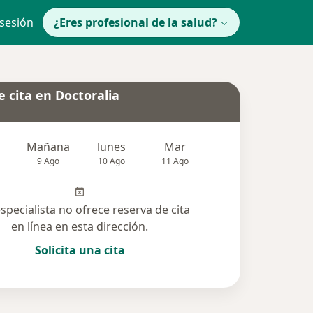
 sesión
¿Eres profesional de la salud?
 cita en Doctoralia
Mañana
lunes
Mar
Mié
Jue
9 Ago
10 Ago
11 Ago
12 Ago
13 Ag
especialista no ofrece reserva de cita
en línea en esta dirección.
Solicita una cita
lucionadas (8)