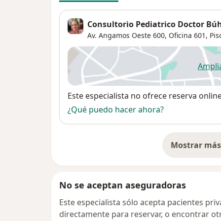
Consultorio Pediatrico Doctor Bú
Av. Angamos Oeste 600, Oficina 601,
Pis
Ampli
se
Disponibilidad
Este especialista no ofrece reserva onlin
¿Qué puedo hacer ahora?
Mostrar más 
so
No se aceptan aseguradoras
Este especialista sólo acepta pacientes pr
directamente para reservar, o encontrar ot