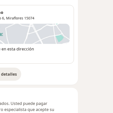
ho
o 6,
Miraflores
15074
ar
 abre en una nueva pestaña
e en esta dirección
detalles
bre la dirección
ivados. Usted puede pagar
ro especialista que acepte su