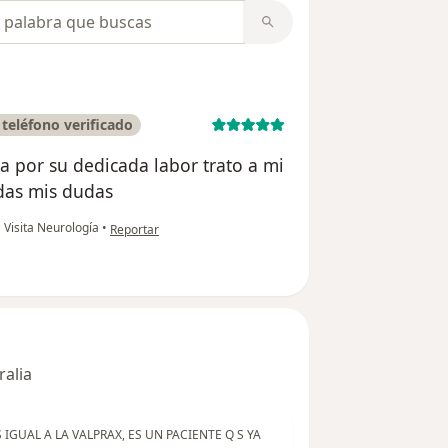
opiniones
teléfono verificado
ga por su dedicada labor trato a mi
odas mis dudas
en opinión del usuario Elizabeth carhuallanqui
•
Visita Neurología
•
Reportar
ralia
IGUAL A LA VALPRAX, ES UN PACIENTE Q S YA