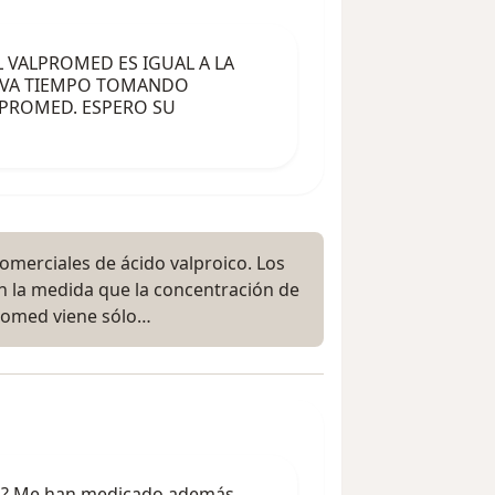
L VALPROMED ES IGUAL A LA
LLEVA TIEMPO TOMANDO
LPROMED. ESPERO SU
omerciales de ácido valproico. Los
n la medida que la concentración de
romed viene sólo…
o? Me han medicado además