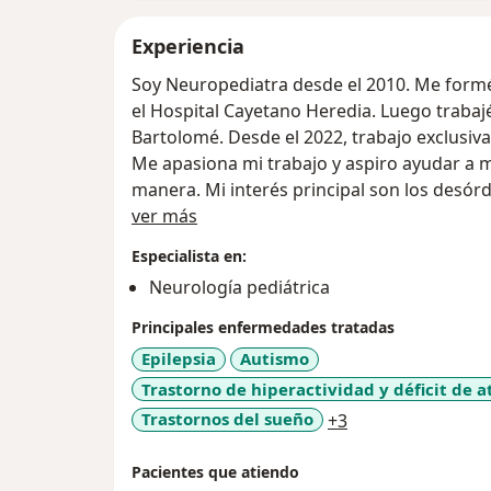
Experiencia
Soy Neuropediatra desde el 2010. Me formé
el Hospital Cayetano Heredia. Luego trabaj
Bartolomé. Desde el 2022, trabajo exclusiv
Me apasiona mi trabajo y aspiro ayudar a mi
manera. Mi interés principal son los desór
Acerca de mí
Trastorno por Déficit de Atención, el trast
ver más
del habla y aprendizaje.
Especialista en:
Soy también mamá de dos hijos maravillos
Neurología pediátrica
enseñan cada día a ser una mejor profesion
Principales enfermedades tratadas
Epilepsia
Autismo
Trastorno de hiperactividad y déficit de 
a11y_sr_more_di
Trastornos del sueño
+3
Pacientes que atiendo