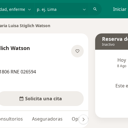
dad, enfermedad o nombre
p. ej. Lima
Iniciar
aria Luisa Stiglich Watson
r de ciudad
Reserva de
Inactivo
glich Watson
re las especializaciones
Hoy
8 Ago
41806 RNE 026594
Este 
Solicita una cita
nsultorios
Aseguradoras
Opiniones (1)
Dudas so