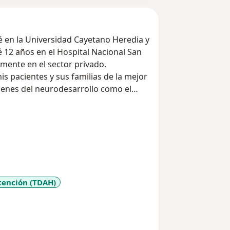
 en la Universidad Cayetano Heredia y
é 12 años en el Hospital Nacional San
amente en el sector privado.
s pacientes y sus familias de la mejor
denes del neurodesarrollo como el
orno de espectro autista y desórdenes
os que me hicieron pediatra y que me
al.
atención (TDAH)
seases