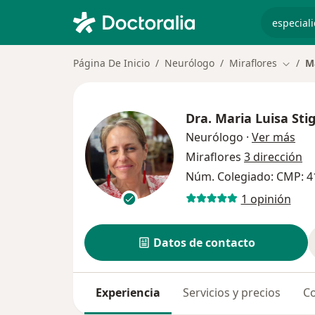
especiali
Página De Inicio
Neurólogo
Miraflores
M
Cambia
Dra.
Maria Luisa Sti
sob
Neurólogo
·
Ver más
Miraflores
3 dirección
Núm. Colegiado: CMP: 
1 opinión
Datos de contacto
Experiencia
Servicios y precios
Co