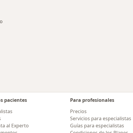
yo
des más tratadas
os pacientes
Para profesionales
listas
Precios
s
Servicios para especialistas
ta al Experto
Guías para especialistas
amentos
Condiciones de los Planes