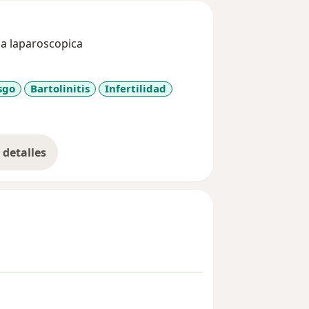
ia laparoscopica
sgo
Bartolinitis
Infertilidad
_sr_more_diseases
detalles
bre la experiencia