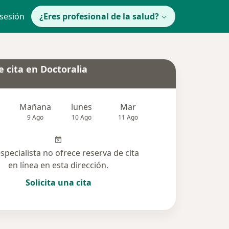
 sesión
¿Eres profesional de la salud?
 cita en Doctoralia
Mañana
lunes
Mar
Mié
Jue
9 Ago
10 Ago
11 Ago
12 Ago
13 Ag
especialista no ofrece reserva de cita
en línea en esta dirección.
Solicita una cita