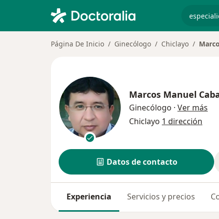
especiali
Página De Inicio
Ginecólogo
Chiclayo
Marco
Marcos Manuel Caba
sob
Ginecólogo
·
Ver más
Chiclayo
1 dirección
Datos de contacto
Experiencia
Servicios y precios
Co