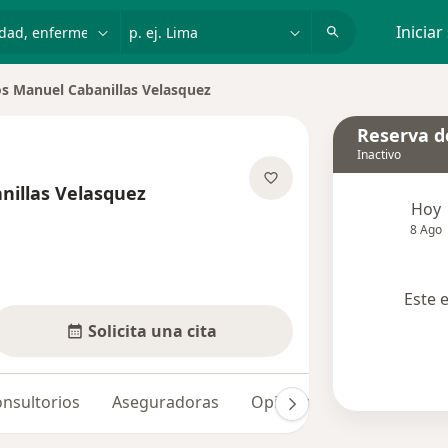
dad, enfermedad o nombre
p. ej. Lima
Iniciar
s Manuel Cabanillas Velasquez
Reserva de
Inactivo
nillas Velasquez
Hoy
re las especializaciones
8 Ago
Este 
Solicita una cita
nsultorios
Aseguradoras
Opiniones