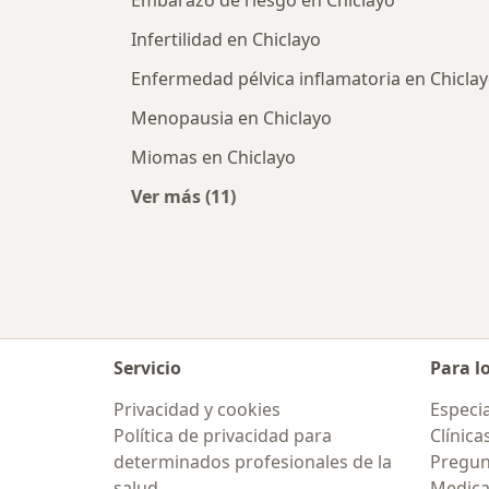
Embarazo de riesgo en Chiclayo
Infertilidad en Chiclayo
Enfermedad pélvica inflamatoria en Chicla
Menopausia en Chiclayo
Miomas en Chiclayo
Ver más (11)
Más en esta categoría: Enfermeda
Servicio
Para l
Privacidad y cookies
Especia
Política de privacidad para
Clínica
determinados profesionales de la
Pregun
salud
Medic