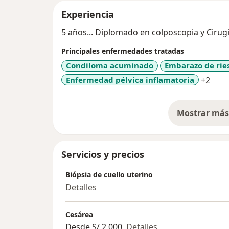
Experiencia
5 aňos... Diplomado en colposcopia y Cirug
Principales enfermedades tratadas
Condiloma acuminado
Embarazo de rie
a11y
Enfermedad pélvica inflamatoria
+2
Mostrar más 
so
Servicios y precios
Biópsia de cuello uterino
Detalles
Cesárea
Desde S/ 2,000
Detalles