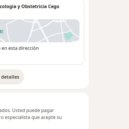
cologia y Obstetricia Cego
ar
 abre en una nueva pestaña
e en esta dirección
detalles
bre la dirección
ivados. Usted puede pagar
ro especialista que acepte su