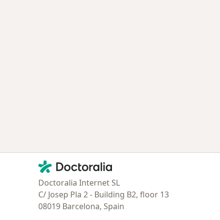
Contacto
Doctoralia - Página de inicio
Doctoralia Internet SL
C/ Josep Pla 2 - Building B2, floor 13
08019 Barcelona, Spain