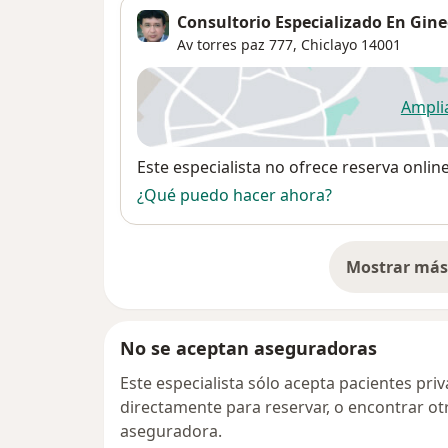
Consultorio Especializado En Gine
Av torres paz 777,
Chiclayo
14001
Ampli
se
Disponibilidad
Este especialista no ofrece reserva onlin
¿Qué puedo hacer ahora?
Mostrar más 
so
No se aceptan aseguradoras
Este especialista sólo acepta pacientes pr
directamente para reservar, o encontrar ot
aseguradora.