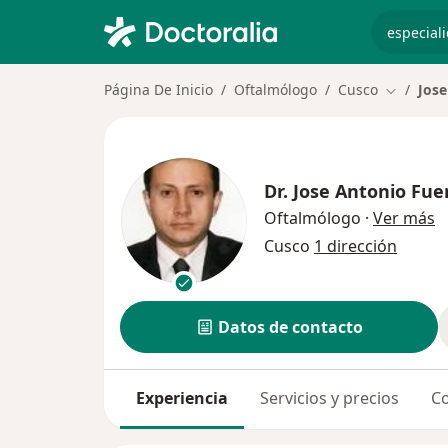
especiali
Página De Inicio
Oftalmólogo
Cusco
Jose
Cambiar 
Dr.
Jose Antonio Fue
s
Oftalmólogo
·
Ver más
Cusco
1 dirección
Datos de contacto
Experiencia
Servicios y precios
Co