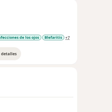
a11y_sr_more_disease
nfecciones de los ojos
Blefaritis
+7
detalles
bre la experiencia