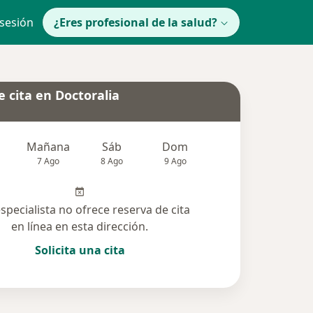
 sesión
¿Eres profesional de la salud?
 cita en Doctoralia
Mañana
Sáb
Dom
lunes
Mar
7 Ago
8 Ago
9 Ago
10 Ago
11 Ag
especialista no ofrece reserva de cita
en línea en esta dirección.
Solicita una cita
olucionadas (34)