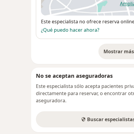
Ampli
se
Disponibilidad
Este especialista no ofrece reserva onlin
¿Qué puedo hacer ahora?
Mostrar más 
so
No se aceptan aseguradoras
Este especialista sólo acepta pacientes pr
directamente para reservar, o encontrar ot
aseguradora.
Buscar especialist