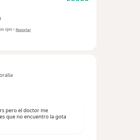
a
en opinión del usuario usuario
los ojos
•
Reportar
oralia
rs pero el doctor me
es que no encuentro la gota