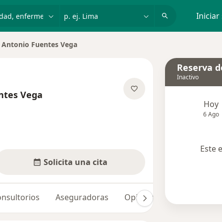
dad, enfermedad o nombre
p. ej. Lima
Iniciar
 Antonio Fuentes Vega
de ciudad
Reserva de
Inactivo
ntes Vega
Hoy
obre las especializaciones
6 Ago
Este 
Solicita una cita
nsultorios
Aseguradoras
Opiniones (1)
Dudas s