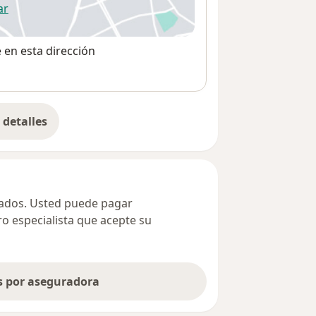
ar
 abre en una nueva pestaña
e en esta dirección
detalles
bre la dirección
ivados. Usted puede pagar
ro especialista que acepte su
as por aseguradora