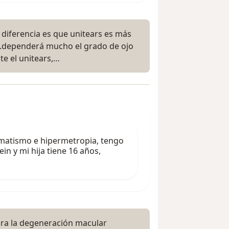
a diferencia es que unitears es más
...dependerá mucho el grado de ojo
te el unitears,…
gmatismo e hipermetropia, tengo
in y mi hija tiene 16 años,
para la degeneración macular