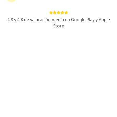
Página De Inicio
Ginecólogo
Lima
Pacificovida
Cambiar 
4.8 y 4.8 de valoración media en Google Play y Apple
Store
No hemos encontrado ningún Ginecólogo
en Lima, Lima