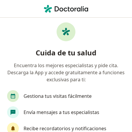
Men
Ginecólogo • Lima, Lima
Búsquedas relacionadas
Enfermedades más tratadas
Embarazo en Lima
Cuida de tu salud
Miomas en Lima
Encuentra los mejores especialistas y pide cita.
Síndrome de Ovario Poliquístico (SOP / SOMP) en
Descarga la App y accede gratuitamente a funciones
Lima
exclusivas para ti:
Enfermedad pélvica inflamatoria en Lima
Gestiona tus visitas fácilmente
Endometriosis en Lima
Ver más (15)
Envía mensajes a tus especialistas
Más en esta categoría: Enfermedades más tr
Recibe recordatorios y notificaciones