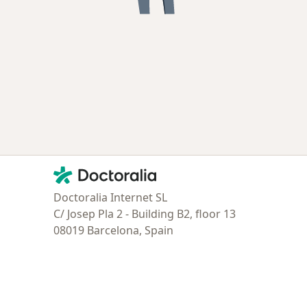
Contacto
Doctoralia - Página de inicio
Doctoralia Internet SL
C/ Josep Pla 2 - Building B2, floor 13
08019 Barcelona, Spain