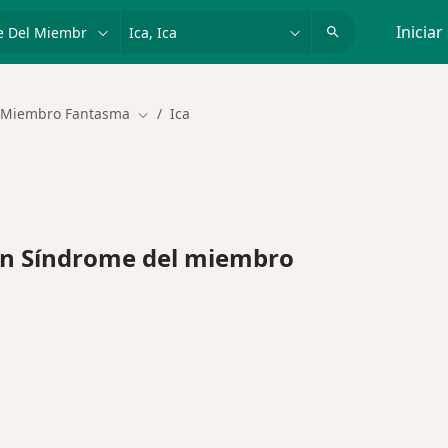
dad, enfermedad o nombre
p. ej. Lima
Iniciar
 Miembro Fantasma
Ica
Cambiar de ciudad
n Síndrome del miembro