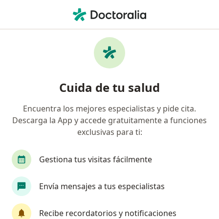
Men
Oligomenorrea • Jaén, Cajamarca
Filtros
• 1
Mapa
Especialistas en Oligomenorrea en Jaén
Cuida de tu salud
Encuentra los mejores especialistas y pide cita.
¿Qué especialidad estás buscando?
Descarga la App y accede gratuitamente a funciones
exclusivas para ti:
Gestiona tus visitas fácilmente
Envía mensajes a tus especialistas
Recibe recordatorios y notificaciones
Dr. Hugo Torres Heredia