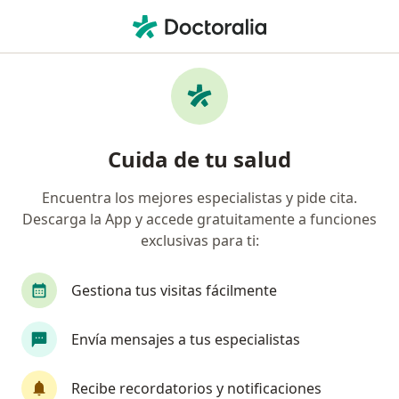
Men
Oclusión Dental Defectuosa • San Juan de Lurigancho, Lima
Filtros
• 1
Seguro
Mapa
Especialistas en Oclusión dental defectuosa
Cuida de tu salud
en San Juan de Lurigancho
Encuentra los mejores especialistas y pide cita.
Descarga la App y accede gratuitamente a funciones
¿Qué especialidad estás buscando?
exclusivas para ti:
Dentista
Gestiona tus visitas fácilmente
Envía mensajes a tus especialistas
Recibe recordatorios y notificaciones