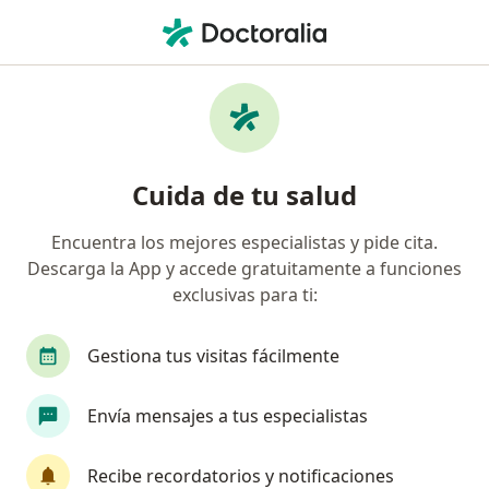
Men
Gripe • Ica, Ica
Filtros
• 1
Mapa
Especialistas en Gripe en Ica
Cuida de tu salud
Encuentra los mejores especialistas y pide cita.
¿Qué especialidad estás buscando?
Descarga la App y accede gratuitamente a funciones
Médico general
Neumólogo
exclusivas para ti:
Gestiona tus visitas fácilmente
Envía mensajes a tus especialistas
Recibe recordatorios y notificaciones