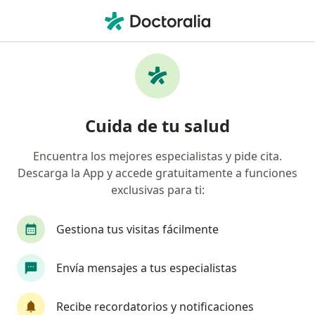
Men
Cistitis Intersticial • Jesús María, Lima
Filtros
• 1
Seguro
Mapa
Especialistas en Cistitis intersticial en Jesús
Cuida de tu salud
María
Encuentra los mejores especialistas y pide cita.
Descarga la App y accede gratuitamente a funciones
¿Qué especialidad estás buscando?
exclusivas para ti:
Urólogo
Gestiona tus visitas fácilmente
Envía mensajes a tus especialistas
Recibe recordatorios y notificaciones