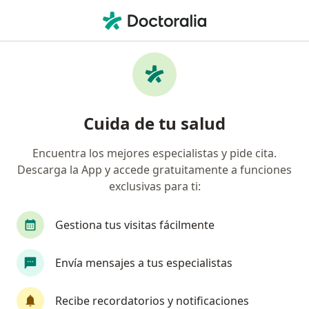
Men
Cáncer Cérvico Uterino • Chiclayo, Lambayeque
Filtros
• 1
Seguro
Mapa
Especialistas en Cáncer cérvico uterino en
Cuida de tu salud
Chiclayo
Encuentra los mejores especialistas y pide cita.
Descarga la App y accede gratuitamente a funciones
¿Qué especialidad estás buscando?
exclusivas para ti:
Oncólogo
Cardiólogo
Cirujano pediátrico
Gestiona tus visitas fácilmente
Envía mensajes a tus especialistas
Recibe recordatorios y notificaciones