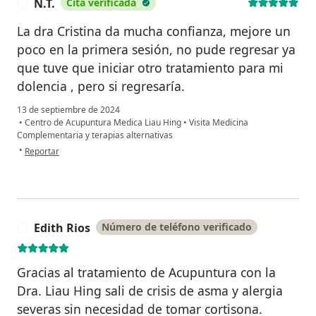
N.T.
Cita verificada
N
La dra Cristina da mucha confianza, mejore un
poco en la primera sesión, no pude regresar ya
que tuve que iniciar otro tratamiento para mi
dolencia , pero si regresaría.
13 de septiembre de 2024
•
Centro de Acupuntura Medica Liau Hing
•
Visita Medicina
Complementaria y terapias alternativas
en opinión del usuario N.T.
•
Reportar
Edith Rios
Número de teléfono verificado
E
Gracias al tratamiento de Acupuntura con la
Dra. Liau Hing sali de crisis de asma y alergia
severas sin necesidad de tomar cortisona.