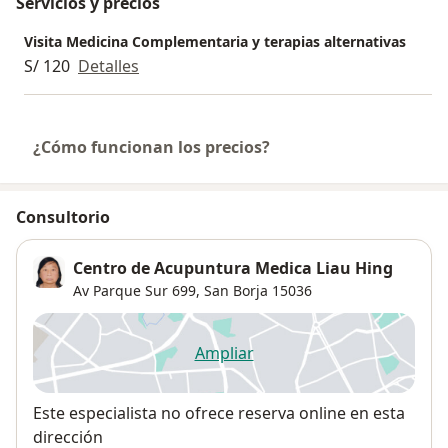
Servicios y precios
Visita Medicina Complementaria y terapias alternativas
S/ 120
Detalles
¿Cómo funcionan los precios?
Consultorio
Centro de Acupuntura Medica Liau Hing
Av Parque Sur 699,
San Borja
15036
Ampliar
se abre en una nueva pestañ
Disponibilidad
Este especialista no ofrece reserva online en esta
dirección