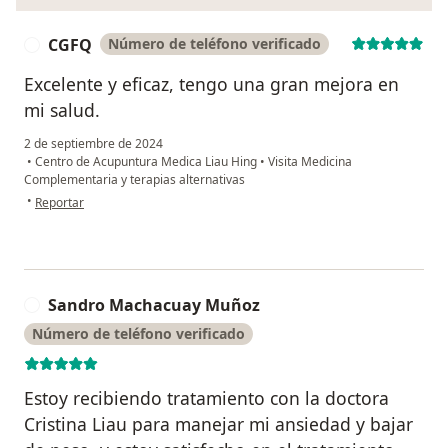
CGFQ
Número de teléfono verificado
C
Excelente y eficaz, tengo una gran mejora en
mi salud.
2 de septiembre de 2024
•
Centro de Acupuntura Medica Liau Hing
•
Visita Medicina
Complementaria y terapias alternativas
en opinión del usuario CGFQ
•
Reportar
Sandro Machacuay Muñoz
S
Número de teléfono verificado
Estoy recibiendo tratamiento con la doctora
Cristina Liau para manejar mi ansiedad y bajar