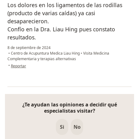
Los dolores en los ligamentos de las rodillas
(producto de varias caídas) ya casi
desaparecieron.
Confío en la Dra. Liau Hing pues constato
resultados.
8 de septiembre de 2024
•
Centro de Acupuntura Medica Liau Hing
•
Visita Medicina
Complementaria y terapias alternativas
en opinión del usuario Edith Rios
•
Reportar
¿Te ayudan las opiniones a decidir qué
especialistas visitar?
Si
No