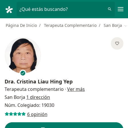
Men
¿Qué estás buscando?
Página De Inicio
Terapeuta Complementario
San Borja
C
Dra.
Cristina Liau Hing Yep
sobre las especializ
Terapeuta complementario
·
Ver más
San Borja
1 dirección
Núm. Colegiado: 19030
6 opinión