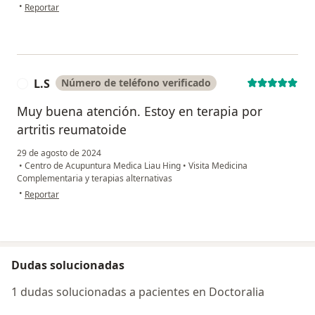
en opinión del usuario Sandro Machacuay Muñoz
•
Reportar
L.S
Número de teléfono verificado
L
Muy buena atención. Estoy en terapia por
artritis reumatoide
29 de agosto de 2024
•
Centro de Acupuntura Medica Liau Hing
•
Visita Medicina
Complementaria y terapias alternativas
en opinión del usuario L.S
•
Reportar
Dudas solucionadas
1 dudas solucionadas a pacientes en Doctoralia