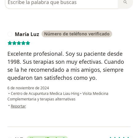
María Luz
Número de teléfono verificado
M
Excelente profesional. Soy su paciente desde
1998. Sus terapias son muy efectivas. Cuando
se la he recomendado a mis amigos, siempre
quedaron tan satisfechos como yo.
6 de noviembre de 2024
•
Centro de Acupuntura Medica Liau Hing
•
Visita Medicina
Complementaria y terapias alternativas
en opinión del usuario María Luz
•
Reportar