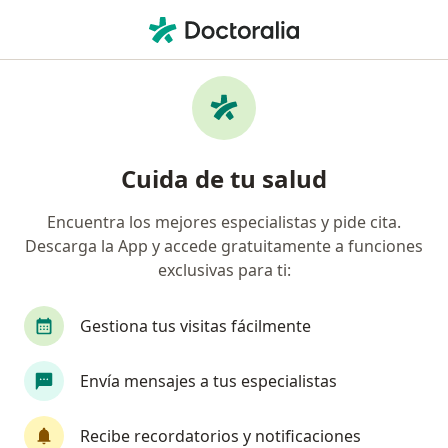
Men
Medicina Interna • Yanahuara, Arequipa
Filtros
• 1
Seguro
Mapa
Centros médicos de medicina interna en
Cuida de tu salud
Yanahuara
Encuentra los mejores especialistas y pide cita.
Descarga la App y accede gratuitamente a funciones
exclusivas para ti:
Gestiona tus visitas fácilmente
Envía mensajes a tus especialistas
Policlínico Misti
·
Ver más
Medicina interna, Cardiología, Urología
Recibe recordatorios y notificaciones