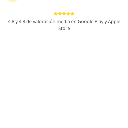
Dirección 1
Dirección 2
Dirección 3
Misti 604, Yanahuara
•
Mapa
4.8 y 4.8 de valoración media en Google Play y Apple
Ningún profesional de este centro tiene citas disponibles
Store
Mostrar perfil
Auna - Clínica Vallesur
·
Ver más
Medicina interna, Cardiología, Anestesiología
31 opinión