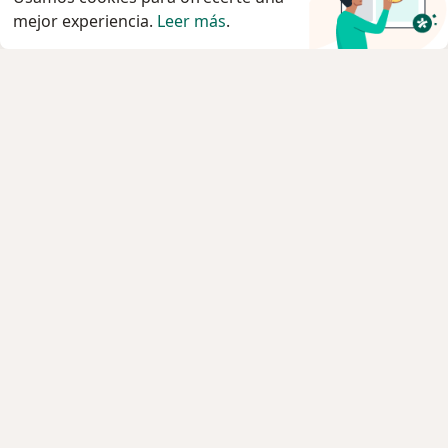
mejor experiencia.
Leer más
.
Servicio
Privacidad y cookies
Política de privacidad para determinados
profesionales de la salud
Quiénes somos
Contacto
Empleos
Nuevas posiciones
Condiciones Generales de Contratación
Para los pacientes
Especialistas
Clínicas
Pregunta al Experto
Medicamentos
Servicios