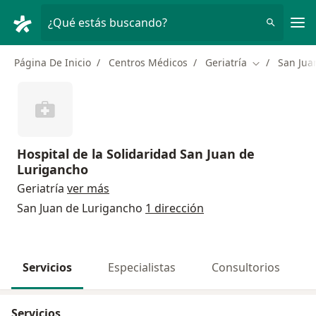
Men
¿Qué estás buscando?
Página De Inicio
Centros Médicos
Geriatría
San Jua
Cambiar de c
Hospital de la Solidaridad San Juan de
Lurigancho
Geriatría
ver más
San Juan de Lurigancho
1 dirección
Servicios
Especialistas
Consultorios
Servicios