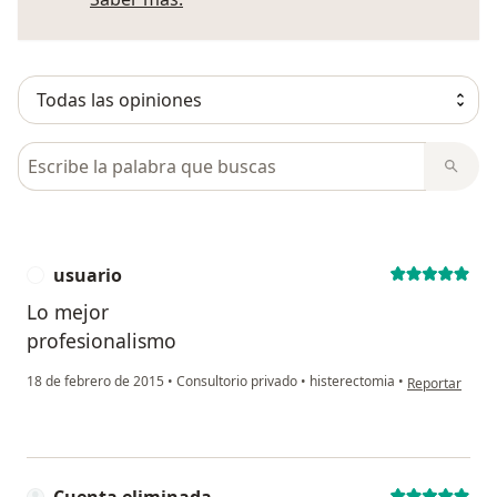
Busca en opiniones
usuario
U
Lo mejor
profesionalismo
en opinión del
18 de febrero de 2015
•
Consultorio privado
•
histerectomia
•
Reportar