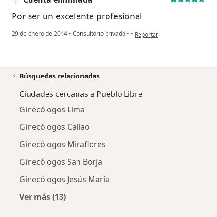
Cuenta eliminada
Por ser un excelente profesional
en opinión del usuario Cuenta
29 de enero de 2014
•
Consultorio privado
•
•
Reportar
Búsquedas relacionadas
Ciudades cercanas a Pueblo Libre
Ginecólogos Lima
Ginecólogos Callao
Ginecólogos Miraflores
Ginecólogos San Borja
Ginecólogos Jesús María
Ver más (13)
Más en esta categoría: Ciudades cercanas a P