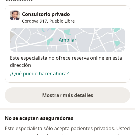
Consultorio privado
Cordova 917,
Pueblo Libre
Ampliar
se abre en una nueva pestañ
Disponibilidad
Este especialista no ofrece reserva online en esta
dirección
¿Qué puedo hacer ahora?
Mostrar más detalles
sobre la dirección
No se aceptan aseguradoras
Este especialista sólo acepta pacientes privados. Usted