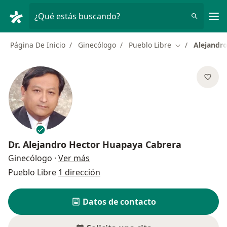
Men
¿Qué estás buscando?
Página De Inicio
Ginecólogo
Pueblo Libre
Alejandr
Cambiar de ci
Dr.
Alejandro Hector Huapaya Cabrera
sobre las especializaciones
Ginecólogo
·
Ver más
Pueblo Libre
1 dirección
Datos de contacto