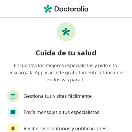
Men
¿Qué estás buscando?
Página De Inicio
Servicios
Electrocoagulación
Cuida de tu salud
Encuentra los mejores especialistas y pide cita.
Información
Pregunta al Experto
Descarga la App y accede gratuitamente a funciones
exclusivas para ti:
Gestiona tus visitas fácilmente
Hace casi 3meses que me salio un lunar rojo
Envía mensajes a tus especialistas
que se llena de sangre y no cicatriza porque al
lastimarme sangra profusamente,pregunto si
Recibe recordatorios y notificaciones
al hacerme una electrocoagulacion en la