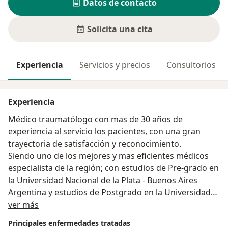
Datos de contacto
Solicita una cita
Experiencia
Servicios y precios
Consultorios
Experiencia
Médico traumatólogo con mas de 30 años de
experiencia al servicio los pacientes, con una gran
trayectoria de satisfacción y reconocimiento.
Siendo uno de los mejores y mas eficientes médicos
especialista de la región; con estudios de Pre-grado en
la Universidad Nacional de la Plata - Buenos Aires
Argentina y estudios de Postgrado en la Universidad
Acerca de mí
Federico Villarreal Lima -Perú.
ver más
Actualmetne ostenta el cargo de Jefe del Servicio de
Principales enfermedades tratadas