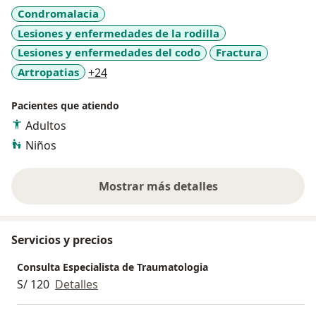
Traumatología y/o Ortopedia en el Hospital Regional
Condromalacia
Docente Las Mercedes.
Lesiones y enfermedades de la rodilla
Lesiones y enfermedades del codo
Fractura
a11y_sr_more_diseases
Artropatias
+24
Pacientes que atiendo
Adultos
Niños
Mostrar más detalles
sobre la experiencia
Servicios y precios
Consulta Especialista de Traumatologia
S/ 120
Detalles