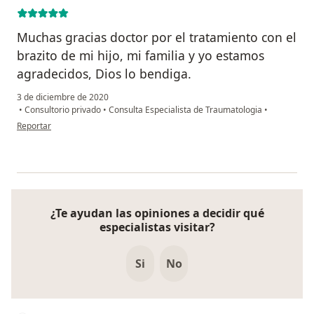
Muchas gracias doctor por el tratamiento con el
brazito de mi hijo, mi familia y yo estamos
agradecidos, Dios lo bendiga.
3 de diciembre de 2020
•
Consultorio privado
•
Consulta Especialista de Traumatologia
•
en opinión del usuario Wagner Saavedra
Reportar
¿Te ayudan las opiniones a decidir qué
especialistas visitar?
Si
No