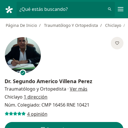
Men
¿Qué estás buscando?
Página De Inicio
Traumatólogo Y Ortopedista
Chiclayo
Dr.
Segundo Americo Villena Perez
sobre las especial
Traumatólogo y Ortopedista
·
Ver más
Chiclayo
1 dirección
Núm. Colegiado: CMP 16456 RNE 10421
4 opinión