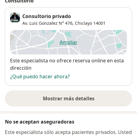
Consultorio
Consultorio privado
Av. Luis Gonzalez N° 476,
Chiclayo
14001
Ampliar
se abre en una nueva pestañ
Disponibilidad
Este especialista no ofrece reserva online en esta
dirección
¿Qué puedo hacer ahora?
Mostrar más detalles
sobre la dirección
No se aceptan aseguradoras
Este especialista sólo acepta pacientes privados. Usted