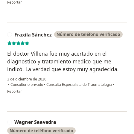
en opinión del usuario Pamela Santisteban
Reportar
Fraxila Sánchez
Número de teléfono verificado
F
El doctor Villena fue muy acertado en el
diagnostico y tratamiento medico que me
indicó. La verdad que estoy muy agradecida.
3 de diciembre de 2020
•
Consultorio privado
•
Consulta Especialista de Traumatologia
•
en opinión del usuario Fraxila Sánchez
Reportar
Wagner Saavedra
W
Número de teléfono verificado