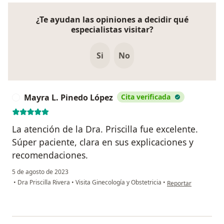
¿Te ayudan las opiniones a decidir qué
especialistas visitar?
Si
No
Mayra L. Pinedo López
Cita verificada
M
La atención de la Dra. Priscilla fue excelente.
Súper paciente, clara en sus explicaciones y
recomendaciones.
5 de agosto de 2023
en opinión del usuar
•
Dra Priscilla Rivera
•
Visita Ginecología y Obstetricia
•
Reportar