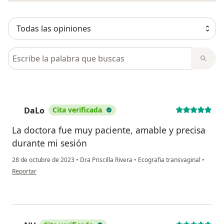
Busca en opiniones
DaLo
Cita verificada
D
La doctora fue muy paciente, amable y precisa
durante mi sesión
28 de octubre de 2023
•
Dra Priscilla Rivera
•
Ecografia transvaginal
•
en opinión del usuario DaLo
Reportar