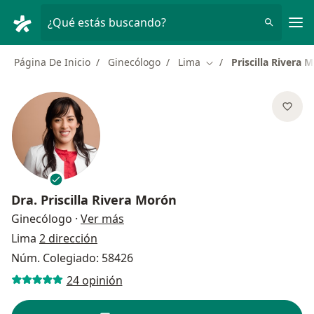
Men
¿Qué estás buscando?
Página De Inicio
Ginecólogo
Lima
Priscilla Rivera 
Cambiar de ciudad
Dra.
Priscilla Rivera Morón
sobre las especializaciones
Ginecólogo
·
Ver más
Lima
2 dirección
Núm. Colegiado: 58426
24 opinión