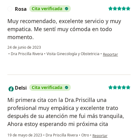
Rosa
Cita verificada
R
Muy recomendado, excelente servicio y muy
empatica. Me sentí muy cómoda en todo
momento.
24 de junio de 2023
en opinión del usuar
•
Dra Priscilla Rivera
•
Visita Ginecología y Obstetricia
•
Reportar
Delsi
Cita verificada
D
Mi primera cita con la Dra.Priscilla una
profesional muy empática y excelente trato
después de su atención me fui más tranquila,
Ahora estoy esperando mi próxima cita
en opinión del usuario Dels
19 de mayo de 2023
•
Dra Priscilla Rivera
•
Otro
•
Reportar