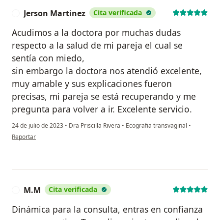
Jerson Martinez
Cita verificada
J
Acudimos a la doctora por muchas dudas
respecto a la salud de mi pareja el cual se
sentía con miedo,
sin embargo la doctora nos atendió excelente,
muy amable y sus explicaciones fueron
precisas, mi pareja se está recuperando y me
pregunta para volver a ir. Excelente servicio.
24 de julio de 2023
•
Dra Priscilla Rivera
•
Ecografia transvaginal
•
en opinión del usuario Jerson Martinez
Reportar
M.M
Cita verificada
M
Dinámica para la consulta, entras en confianza