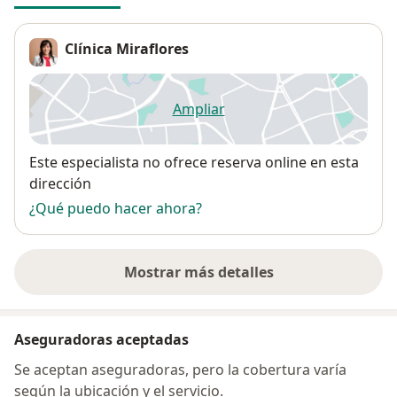
Clínica Miraflores
Ampliar
se abre en una nueva pestañ
Disponibilidad
Este especialista no ofrece reserva online en esta
dirección
¿Qué puedo hacer ahora?
Mostrar más detalles
sobre la dirección
Aseguradoras aceptadas
Se aceptan aseguradoras, pero la cobertura varía
según la ubicación y el servicio.