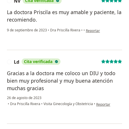
NV
Cita verificada
N
La doctora Priscila es muy amable y paciente, la
recomiendo.
en opinión del usuario NV
9 de septiembre de 2023
•
Dra Priscilla Rivera
•
•
Reportar
Ld
Cita verificada
L
Gracias a la doctora me coloco un DIU y todo
bien muy profesional y muy buena atención
muchas gracias
26 de agosto de 2023
en opinión del usuar
•
Dra Priscilla Rivera
•
Visita Ginecología y Obstetricia
•
Reportar