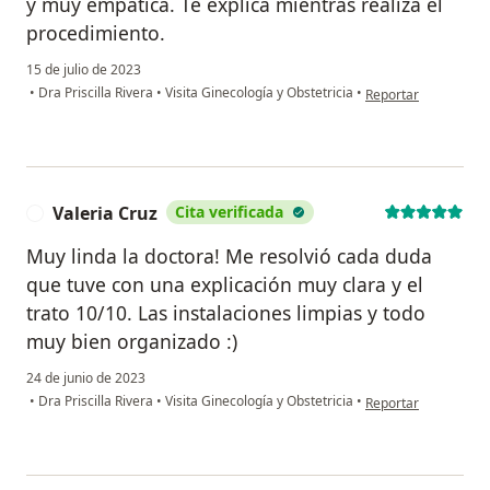
y muy empatica. Te explica mientras realiza el
procedimiento.
15 de julio de 2023
en opinión del usua
•
Dra Priscilla Rivera
•
Visita Ginecología y Obstetricia
•
Reportar
Valeria Cruz
Cita verificada
V
Muy linda la doctora! Me resolvió cada duda
que tuve con una explicación muy clara y el
trato 10/10. Las instalaciones limpias y todo
muy bien organizado :)
24 de junio de 2023
en opinión del usuar
•
Dra Priscilla Rivera
•
Visita Ginecología y Obstetricia
•
Reportar