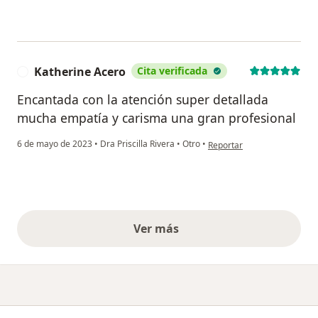
Katherine Acero
Cita verificada
K
Encantada con la atención super detallada
mucha empatía y carisma una gran profesional
en opinión del usuario Kath
6 de mayo de 2023
•
Dra Priscilla Rivera
•
Otro
•
Reportar
Ver más
opiniones anteriores