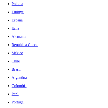
Polonia
Türkiye
España
Italia
Alemania
República Checa
México
Chile
Brasil
Argentina
Colombia
Perú
Portugal