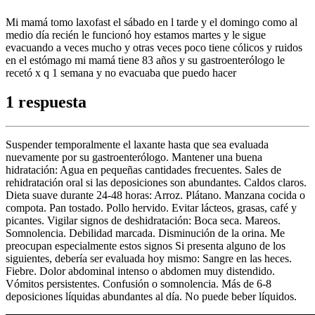
Mi mamá tomo laxofast el sábado en l tarde y el domingo como al
medio día recién le funcionó hoy estamos martes y le sigue
evacuando a veces mucho y otras veces poco tiene cólicos y ruidos
en el estómago mi mamá tiene 83 años y su gastroenterólogo le
recetó x q 1 semana y no evacuaba que puedo hacer
1 respuesta
Suspender temporalmente el laxante hasta que sea evaluada
nuevamente por su gastroenterólogo. Mantener una buena
hidratación: Agua en pequeñas cantidades frecuentes. Sales de
rehidratación oral si las deposiciones son abundantes. Caldos claros.
Dieta suave durante 24-48 horas: Arroz. Plátano. Manzana cocida o
compota. Pan tostado. Pollo hervido. Evitar lácteos, grasas, café y
picantes. Vigilar signos de deshidratación: Boca seca. Mareos.
Somnolencia. Debilidad marcada. Disminución de la orina. Me
preocupan especialmente estos signos Si presenta alguno de los
siguientes, debería ser evaluada hoy mismo: Sangre en las heces.
Fiebre. Dolor abdominal intenso o abdomen muy distendido.
Vómitos persistentes. Confusión o somnolencia. Más de 6-8
deposiciones líquidas abundantes al día. No puede beber líquidos.