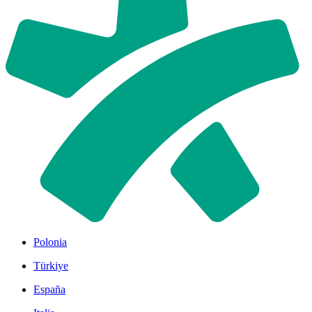
Polonia
Türkiye
España