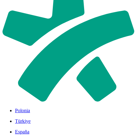
Polonia
Türkiye
España