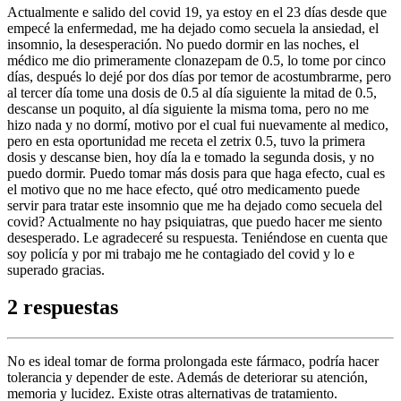
Actualmente e salido del covid 19, ya estoy en el 23 días desde que
empecé la enfermedad, me ha dejado como secuela la ansiedad, el
insomnio, la desesperación. No puedo dormir en las noches, el
médico me dio primeramente clonazepam de 0.5, lo tome por cinco
días, después lo dejé por dos días por temor de acostumbrarme, pero
al tercer día tome una dosis de 0.5 al día siguiente la mitad de 0.5,
descanse un poquito, al día siguiente la misma toma, pero no me
hizo nada y no dormí, motivo por el cual fui nuevamente al medico,
pero en esta oportunidad me receta el zetrix 0.5, tuvo la primera
dosis y descanse bien, hoy día la e tomado la segunda dosis, y no
puedo dormir. Puedo tomar más dosis para que haga efecto, cual es
el motivo que no me hace efecto, qué otro medicamento puede
servir para tratar este insomnio que me ha dejado como secuela del
covid? Actualmente no hay psiquiatras, que puedo hacer me siento
desesperado. Le agradeceré su respuesta. Teniéndose en cuenta que
soy policía y por mi trabajo me he contagiado del covid y lo e
superado gracias.
2 respuestas
No es ideal tomar de forma prolongada este fármaco, podría hacer
tolerancia y depender de este. Además de deteriorar su atención,
memoria y lucidez. Existe otras alternativas de tratamiento.