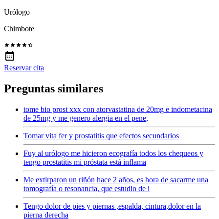
Urólogo
Chimbote
Reservar cita
Preguntas similares
tome bio prost xxx con atorvastatina de 20mg e indometacina
de 25mg y me genero alergia en el pene,
Tomar vita fer y prostatitis que efectos secundarios
Fuy al urólogo me hicieron ecografía todos los chequeos y
tengo prostatitis mi próstata está inflama
Me extirparon un riñón hace 2 años, es hora de sacarme una
tomografía o resonancia, que estudio de i
Tengo dolor de pies y piernas ,espalda, cintura,dolor en la
pierna derecha