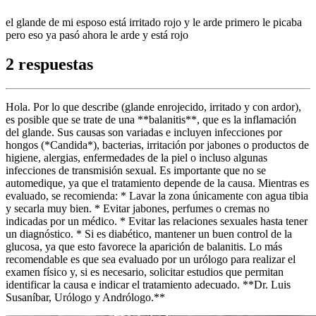
el glande de mi esposo está irritado rojo y le arde primero le picaba
pero eso ya pasó ahora le arde y está rojo
2 respuestas
Hola. Por lo que describe (glande enrojecido, irritado y con ardor),
es posible que se trate de una **balanitis**, que es la inflamación
del glande. Sus causas son variadas e incluyen infecciones por
hongos (*Candida*), bacterias, irritación por jabones o productos de
higiene, alergias, enfermedades de la piel o incluso algunas
infecciones de transmisión sexual. Es importante que no se
automedique, ya que el tratamiento depende de la causa. Mientras es
evaluado, se recomienda: * Lavar la zona únicamente con agua tibia
y secarla muy bien. * Evitar jabones, perfumes o cremas no
indicadas por un médico. * Evitar las relaciones sexuales hasta tener
un diagnóstico. * Si es diabético, mantener un buen control de la
glucosa, ya que esto favorece la aparición de balanitis. Lo más
recomendable es que sea evaluado por un urólogo para realizar el
examen físico y, si es necesario, solicitar estudios que permitan
identificar la causa e indicar el tratamiento adecuado. **Dr. Luis
Susaníbar, Urólogo y Andrólogo.**