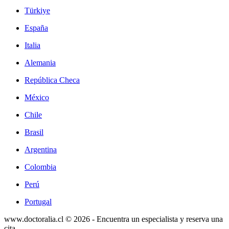
Türkiye
España
Italia
Alemania
República Checa
México
Chile
Brasil
Argentina
Colombia
Perú
Portugal
www.doctoralia.cl © 2026 - Encuentra un especialista y reserva una
cita