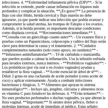
infecciones. 4. **Enfermedad inflamatoria pélvica (EIP)**: - Si la
infección se extiende, puede causar inflamación en órganos más
profundos y complicar la situación. **¿Es grave?** La presencia de
flujo con olor fétido, herida cervical y flujo marrón no debe
ignorarse, ya que puede indicar una infección que podría avanzar y
comprometer la salud uterina, las trompas de Falopio o los ovarios.
Además, si la herida persiste, es importante descartar condiciones
como displasia cervical. **Recomendaciones inmediatas:** 1.
**Consulta con un ginecólogo cuanto antes**: - Un examen físico y
pruebas como un Papanicolaou, colposcopia y cultivo del flujo serán
clave para determinar la causa y el tratamiento. 2. **Cuidados
complementarios naturales (solo como apoyo, no sustituto):** -
**Infusiones antiinflamatorias**: - Té de caléndula o manzanilla,
que pueden ayudar a calmar la inflamación. Usa la infusión enfriada
para lavados externos, nunca internos. - **Probióticos vaginales**: -
Los probióticos (por vía oral o en óvulos vaginales) ayudan a
restablecer la flora vaginal. - **Aceite esencial de árbol de té**: -
Diluir 2 gotas en una cucharada de aceite portador (como aceite de
coco) y aplicar externamente. Ayuda a combatir infecciones
bacterianas y fúngicas. 3. **Alimentos que apoyan tu sistema
inmunológico**: - Incluye ajo, jengibre, cúrcuma y alimentos ricos
en vitamina C para fortalecer las defensas. 4. **Evita irritantes**: -
No uses productos perfumados o duchas vaginales, ya que alteran la
flora vaginal. **Importante:** Si sientes dolor pélvico, fiebre o
molestias intensas, acude de inmediato al médico. Estas señales