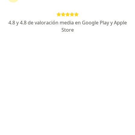
es lo mas probable, y tambien al alta
probabilidad que tenga metastasis
4.8 y 4.8 de valoración media en Google Play y Apple
Store
La micro litiasis renal significa necesariamente que tengo
cálculos? El diagnóstico fue hecho por ec
La micro litiasis renal significa
necesariamente que tengo cálculos? El
diagnóstico fue hecho por ecografía.
RESPUESTA DEL PROFESIONAL:
no necesariamente, el mejor estudio
es la tomografia