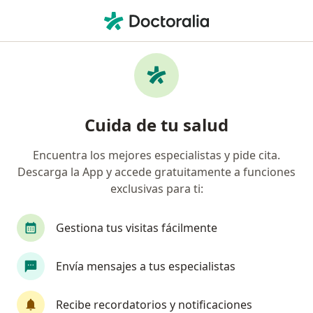
Men
¿Qué estás buscando?
Página De Inicio
Urólogo
Urólogo Junín
Enrique Orosco Muñico
Preguntas
Preguntas de pacientes
(3)
Cuida de tu salud
Encuentra los mejores especialistas y pide cita.
Si un hombre tiene un PSA de más de 100 de valor, es seguro
Descarga la App y accede gratuitamente a funciones
que tenga cáncer de próstata?
exclusivas para ti:
Si un hombre tiene un PSA de más de
100 de valor, es seguro que tenga
Gestiona tus visitas fácilmente
cáncer de próstata?
Envía mensajes a tus especialistas
RESPUESTA DEL PROFESIONAL:
Recibe recordatorios y notificaciones