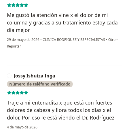
Me gustó la atención vine x el dolor de mi
columna y gracias a su tratamiento estoy cada
día mejor
29 de mayo de 2026
•
CLINICA RODRIGUEZ Y ESPECIALISTAS
•
Otro
•
en opinión del usuario María Andrea de la cruz Sánchez
Reportar
Jossy Ishuiza Inga
J
Número de teléfono verificado
Traje a mi entenadita x que está con fuertes
dolores de cabeza y llora todos los días x el
dolor. Por eso le está viendo el Dr. Rodríguez
4 de mayo de 2026