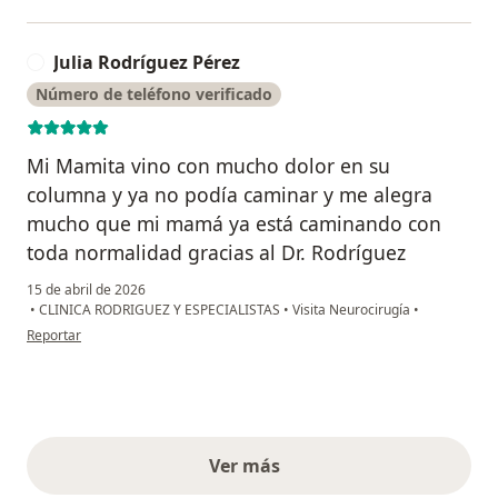
Julia Rodríguez Pérez
J
Número de teléfono verificado
Mi Mamita vino con mucho dolor en su
columna y ya no podía caminar y me alegra
mucho que mi mamá ya está caminando con
toda normalidad gracias al Dr. Rodríguez
15 de abril de 2026
•
CLINICA RODRIGUEZ Y ESPECIALISTAS
•
Visita Neurocirugía
•
en opinión del usuario Julia Rodríguez Pérez
Reportar
Ver más
opiniones anteriores