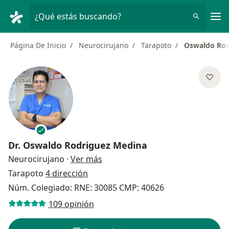
Men
¿Qué estás buscando?
Página De Inicio
Neurocirujano
Tarapoto
Oswaldo Rod
Dr.
Oswaldo Rodriguez Medina
sobre las especializaciones
Neurocirujano
·
Ver más
Tarapoto
4 dirección
Núm. Colegiado: RNE: 30085 CMP: 40626
109 opinión