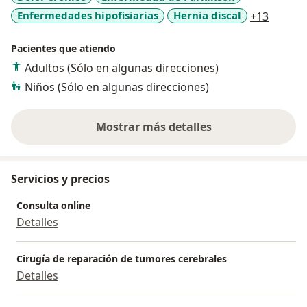
a11y_s
Enfermedades hipofisiarias
Hernia discal
+13
Pacientes que atiendo
Adultos (Sólo en algunas direcciones)
Niños (Sólo en algunas direcciones)
Mostrar más detalles
sobre la experiencia
Servicios y precios
Consulta online
Detalles
Cirugía de reparación de tumores cerebrales
Detalles