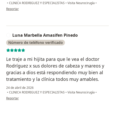
•
CLINICA RODRIGUEZ Y ESPECIALISTAS
•
Visita Neurocirugía
•
en opinión del usuario Jossy Ishuiza Inga
Reportar
Luna Marbella Amasifen Pinedo
L
Número de teléfono verificado
Le traje a mi hijita para que le vea el doctor
Rodríguez x sus dolores de cabeza y mareos y
gracias a dios está respondiendo muy bien al
tratamiento y la clínica todos muy amables.
24 de abril de 2026
•
CLINICA RODRIGUEZ Y ESPECIALISTAS
•
Visita Neurocirugía
•
en opinión del usuario Luna Marbella Amasifen Pinedo
Reportar