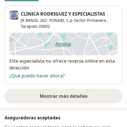
CLINICA RODRIGUEZ Y ESPECIALISTAS
JR BRASIL 262- FONABI,
C.p Sector Primavera
,
Tarapoto
20002
Ampliar
se abre en una nueva pestañ
Disponibilidad
Este especialista no ofrece reserva online en esta
dirección
¿Qué puedo hacer ahora?
Mostrar más detalles
sobre la dirección
Aseguradoras aceptadas