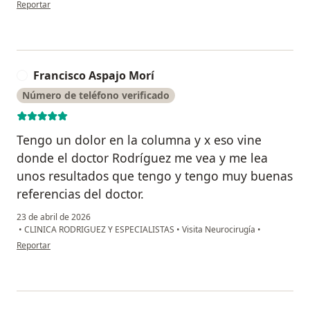
en opinión del usuario Shupingahua Amaringo Eduardo
Reportar
Francisco Aspajo Morí
F
Número de teléfono verificado
Tengo un dolor en la columna y x eso vine
donde el doctor Rodríguez me vea y me lea
unos resultados que tengo y tengo muy buenas
referencias del doctor.
23 de abril de 2026
•
CLINICA RODRIGUEZ Y ESPECIALISTAS
•
Visita Neurocirugía
•
en opinión del usuario Francisco Aspajo Morí
Reportar