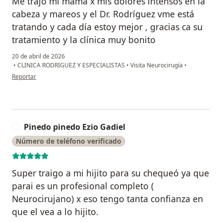
Me trajo mi mamá x mis dolores intensos en la
cabeza y mareos y el Dr. Rodríguez vme está
tratando y cada día estoy mejor , gracias ca su
tratamiento y la clínica muy bonito
20 de abril de 2026
•
CLINICA RODRIGUEZ Y ESPECIALISTAS
•
Visita Neurocirugía
•
en opinión del usuario Lauro Ramirez Anayka Anahí
Reportar
Pinedo pinedo Ezio Gadiel
P
Número de teléfono verificado
Super traigo a mi hijito para su chequeó ya que
parai es un profesional completo (
Neurocirujano) x eso tengo tanta confianza en
que el vea a lo hijito.