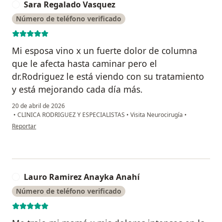
Sara Regalado Vasquez
S
Número de teléfono verificado
Mi esposa vino x un fuerte dolor de columna
que le afecta hasta caminar pero el
dr.Rodriguez le está viendo con su tratamiento
y está mejorando cada día más.
20 de abril de 2026
•
CLINICA RODRIGUEZ Y ESPECIALISTAS
•
Visita Neurocirugía
•
en opinión del usuario Sara Regalado Vasquez
Reportar
Lauro Ramirez Anayka Anahí
L
Número de teléfono verificado