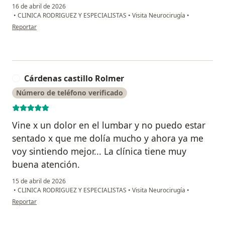
16 de abril de 2026
•
CLINICA RODRIGUEZ Y ESPECIALISTAS
•
Visita Neurocirugía
•
en opinión del usuario Pinedo pinedo Ezio Gadiel
Reportar
Cárdenas castillo Rolmer
C
Número de teléfono verificado
Vine x un dolor en el lumbar y no puedo estar
sentado x que me dolía mucho y ahora ya me
voy sintiendo mejor... La clínica tiene muy
buena atención.
15 de abril de 2026
•
CLINICA RODRIGUEZ Y ESPECIALISTAS
•
Visita Neurocirugía
•
en opinión del usuario Cárdenas castillo Rolmer
Reportar