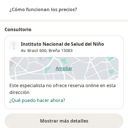
¿Cómo funcionan los precios?
Consultorio
Instituto Nacional de Salud del Niño
Av. Brasil 600,
Breña
15083
Ampliar
se abre en una nueva pestañ
Disponibilidad
Este especialista no ofrece reserva online en esta
dirección
¿Qué puedo hacer ahora?
Mostrar más detalles
sobre la dirección