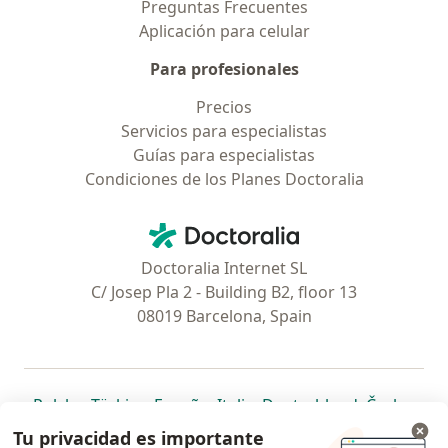
Preguntas Frecuentes
Aplicación para celular
Para profesionales
Precios
Servicios para especialistas
Guías para especialistas
Condiciones de los Planes Doctoralia
Contacto
Doctoralia - Página de inicio
Doctoralia Internet SL
C/ Josep Pla 2 - Building B2, floor 13
08019 Barcelona, Spain
se abre en una nueva pestaña
se abre en una nueva pestaña
se abre en una nueva pestaña
se abre en una nueva pes
se abre en 
se a
Polska
,
Türkiye
,
España
,
Italia
,
Deutschland
,
Česko
,
se abre en una nueva pestaña
se abre en una nueva pestaña
se abre en una nueva pestaña
se abre en una nueva p
se abre en 
se abr
Portugal
,
México
,
Chile
,
Brasil
,
Argentina
,
Perú
,
Tu privacidad es importante