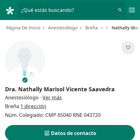
Men
¿Qué estás buscando?
Página De Inicio
Anestesiólogo
Breña
Nathally Mar
Cambiar de ciudad
Dra.
Nathally Marisol Vicente Saavedra
sobre las especializaciones
Anestesiólogo
·
Ver más
Breña
1 dirección
Núm. Colegiado: CMP 65040 RNE 043720
Datos de contacto