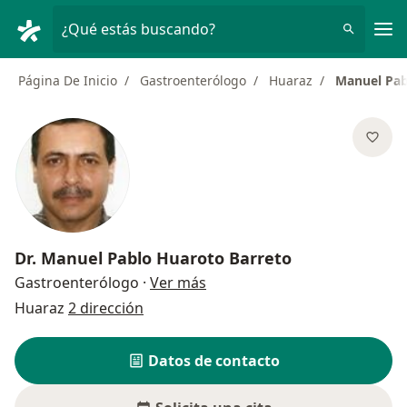
Men
¿Qué estás buscando?
Página De Inicio
Gastroenterólogo
Huaraz
Manuel Pab
Dr.
Manuel Pablo Huaroto Barreto
sobre las especializaciones
Gastroenterólogo
·
Ver más
Huaraz
2 dirección
Datos de contacto