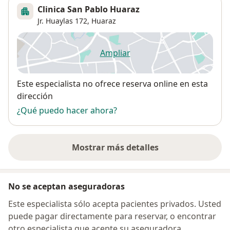
Clinica San Pablo Huaraz
Jr. Huaylas 172,
Huaraz
Ampliar
se abre en una nueva pestañ
Disponibilidad
Este especialista no ofrece reserva online en esta
dirección
¿Qué puedo hacer ahora?
Mostrar más detalles
sobre la dirección
No se aceptan aseguradoras
Este especialista sólo acepta pacientes privados. Usted
puede pagar directamente para reservar, o encontrar
otro especialista que acepte su aseguradora.