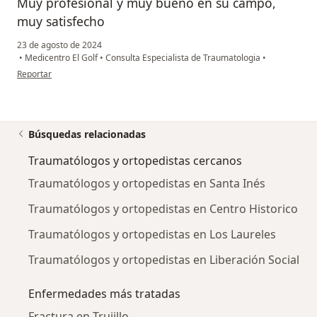
Muy profesional y muy bueno en su campo,
muy satisfecho
23 de agosto de 2024
•
Medicentro El Golf
•
Consulta Especialista de Traumatologia
•
en opinión del usuario N.R
Reportar
Búsquedas relacionadas
Traumatólogos y ortopedistas cercanos
Traumatólogos y ortopedistas en Santa Inés
Traumatólogos y ortopedistas en Centro Historico
Traumatólogos y ortopedistas en Los Laureles
Traumatólogos y ortopedistas en Liberación Social
Enfermedades más tratadas
Fractura en Trujillo