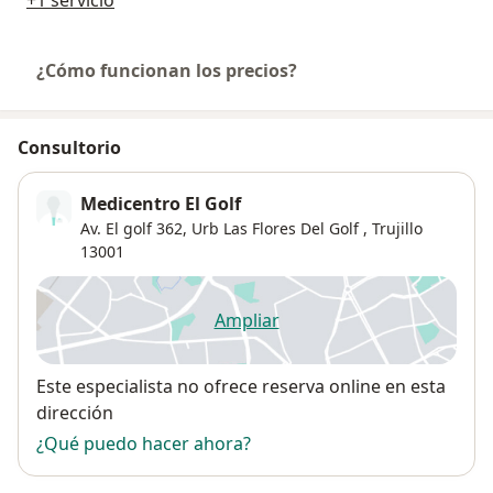
¿Cómo funcionan los precios?
Consultorio
Medicentro El Golf
Av. El golf 362,
Urb Las Flores Del Golf
,
Trujillo
13001
Ampliar
se abre en una nueva pestañ
Disponibilidad
Este especialista no ofrece reserva online en esta
dirección
¿Qué puedo hacer ahora?