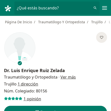
Men
¿Qué estás buscando?
Página De Inicio
Traumatólogo Y Ortopedista
Trujillo
L
Dr.
Luis Enrique Ruiz Zelada
sobre las especial
Traumatólogo y Ortopedista
·
Ver más
Trujillo
1 dirección
Núm. Colegiado: 80156
1 opinión