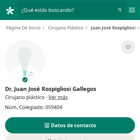
Men
¿Qué estás buscando?
Página De Inicio
Cirujano Plástico
Juan José Rospigliosi 
Dr.
Juan José Rospigliosi Gallegos
sobre las especializaciones
Cirujano plástico
·
Ver más
Núm. Colegiado: 059404
Datos de contacto