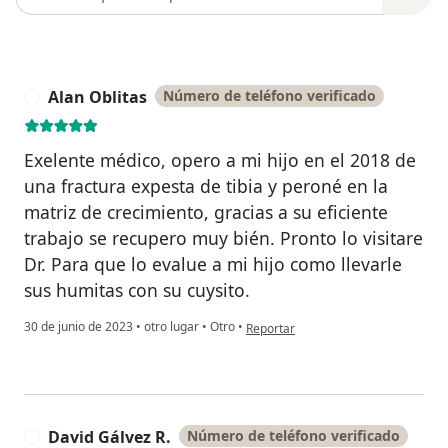
Alan Oblitas
Número de teléfono verificado
A
Exelente médico, opero a mi hijo en el 2018 de
una fractura expesta de tibia y peroné en la
matriz de crecimiento, gracias a su eficiente
trabajo se recupero muy bién. Pronto lo visitare
Dr. Para que lo evalue a mi hijo como llevarle
sus humitas con su cuysito.
en opinión del usuario Alan Oblitas
30 de junio de 2023
•
otro lugar
•
Otro
•
Reportar
David Gálvez R.
Número de teléfono verificado
D