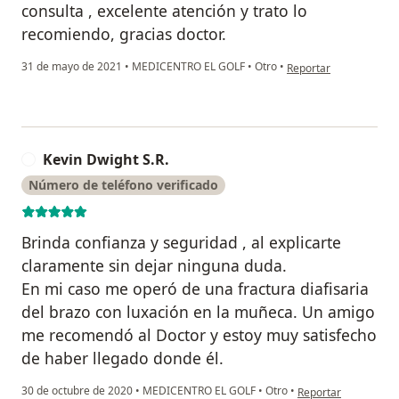
consulta , excelente atención y trato lo
recomiendo, gracias doctor.
en opinión del usuario
31 de mayo de 2021
•
MEDICENTRO EL GOLF
•
Otro
•
Reportar
Kevin Dwight S.R.
K
Número de teléfono verificado
Brinda confianza y seguridad , al explicarte
claramente sin dejar ninguna duda.
En mi caso me operó de una fractura diafisaria
del brazo con luxación en la muñeca. Un amigo
me recomendó al Doctor y estoy muy satisfecho
de haber llegado donde él.
en opinión del usuar
30 de octubre de 2020
•
MEDICENTRO EL GOLF
•
Otro
•
Reportar