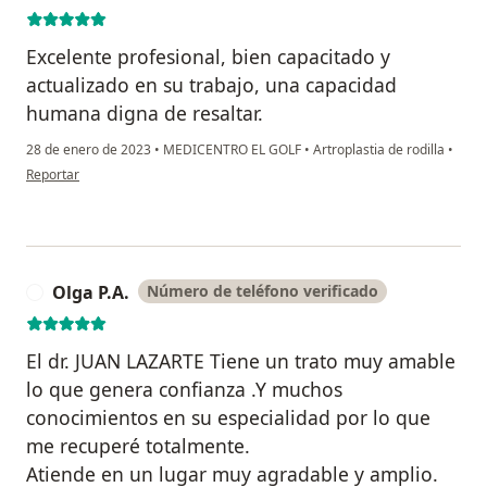
Excelente profesional, bien capacitado y
actualizado en su trabajo, una capacidad
humana digna de resaltar.
28 de enero de 2023
•
MEDICENTRO EL GOLF
•
Artroplastia de rodilla
•
en opinión del usuario David Gálvez R.
Reportar
Olga P.A.
Número de teléfono verificado
O
El dr. JUAN LAZARTE Tiene un trato muy amable
lo que genera confianza .Y muchos
conocimientos en su especialidad por lo que
me recuperé totalmente.
Atiende en un lugar muy agradable y amplio.