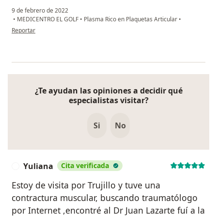
9 de febrero de 2022
•
MEDICENTRO EL GOLF
•
Plasma Rico en Plaquetas Articular
•
en opinión del usuario Olga P.A.
Reportar
¿Te ayudan las opiniones a decidir qué
especialistas visitar?
Si
No
Yuliana
Cita verificada
Y
Estoy de visita por Trujillo y tuve una
contractura muscular, buscando traumatólogo
por Internet ,encontré al Dr Juan Lazarte fuí a la