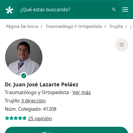
Men
¿Qué estás buscando?
Página De Inicio
Traumatólogo Y Ortopedista
Trujillo
J
Dr.
Juan José Lazarte Peláez
sobre las especial
Traumatólogo y Ortopedista
·
Ver más
Trujillo
3 dirección
Núm. Colegiado: 41208
25 opinión