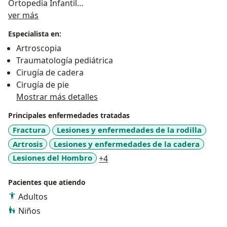
Ortopedia Infantil
Acerca de mí
Pie Plano, Pie Cavo, Pie Diabético
ver más
Tratamiento de Patologías del Pie y Tobillo
Especialista en:
Cirugía Artroscópica
Artroscopia
Reemplazos Articulares
Traumatología pediátrica
Luxaciones
Cirugía de cadera
Tratamiento de Fracturas en General
Cirugía de pie
Plasma Rico en Plaquetas
Mostrar más detalles
Atención de Accidentes por Convenios
Tratamiento de Artrosis de Cadera, Rodilla, Tobillo y
Principales enfermedades tratadas
Pie
Fractura
Lesiones y enfermedades de la rodilla
Atención a Niños y Adultos
Artrosis
Lesiones y enfermedades de la cadera
a11y_sr_more_diseases
Lesiones del Hombro
+4
Pacientes que atiendo
Adultos
Niños