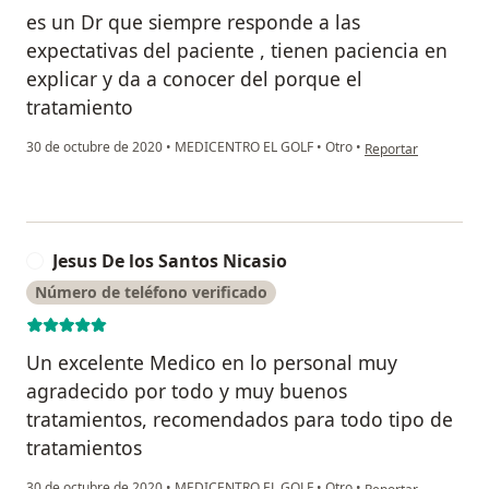
es un Dr que siempre responde a las
expectativas del paciente , tienen paciencia en
explicar y da a conocer del porque el
tratamiento
en opinión del usua
30 de octubre de 2020
•
MEDICENTRO EL GOLF
•
Otro
•
Reportar
Jesus De los Santos Nicasio
J
Número de teléfono verificado
Un excelente Medico en lo personal muy
agradecido por todo y muy buenos
tratamientos, recomendados para todo tipo de
tratamientos
en opinión del usuar
30 de octubre de 2020
•
MEDICENTRO EL GOLF
•
Otro
•