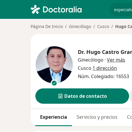
especiali
Página De Inicio
Ginecólogo
Cusco
Hugo Ca
Dr.
Hugo Castro Gra
sob
Ginecólogo
·
Ver más
Cusco
1 dirección
Núm. Colegiado: 16553
Datos de contacto
Experiencia
Servicios y precios
Co