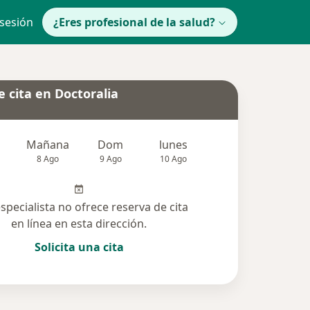
 sesión
¿Eres profesional de la salud?
 cita en Doctoralia
Mañana
Dom
lunes
Mar
Mié
8 Ago
9 Ago
10 Ago
11 Ago
12 Ag
especialista no ofrece reserva de cita
en línea en esta dirección.
Solicita una cita