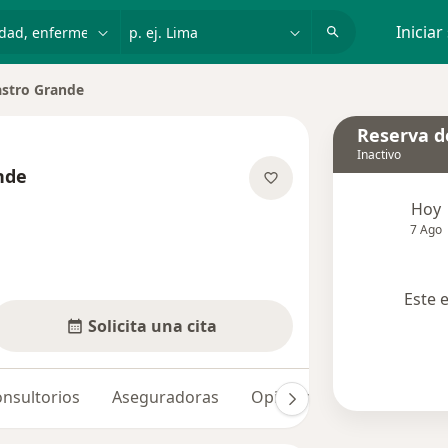
dad, enfermedad o nombre
p. ej. Lima
Iniciar
stro Grande
Reserva de
Inactivo
nde
re las especializaciones
Hoy
7 Ago
Este 
Solicita una cita
nsultorios
Aseguradoras
Opiniones