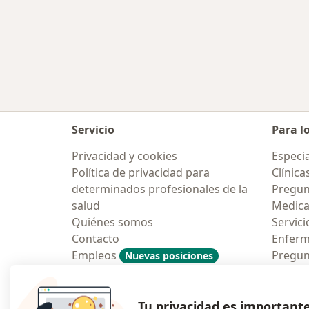
Servicio
Para l
Privacidad y cookies
Especia
Política de privacidad para
Clínica
determinados profesionales de la
Pregun
salud
Medic
Quiénes somos
Servici
Contacto
Enfer
Empleos
Pregun
Nuevas posiciones
Condiciones Generales de
Aplicac
Contratación
Tu privacidad es important