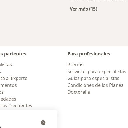
Ver más (15)
Más en esta catego
os pacientes
Para profesionales
listas
Precios
s
Servicios para especialistas
ta al Experto
Guías para especialistas
amentos
Condiciones de los Planes
os
Doctoralia
medades
tas Frecuentes
ión para celular
e