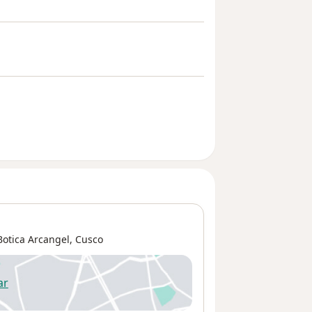
Botica Arcangel,
Cusco
ar
 abre en una nueva pestaña