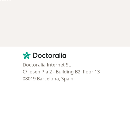
ría: Enfermedades más tratadas
Contacto
Doctoralia - Página de inicio
Doctoralia Internet SL
C/ Josep Pla 2 - Building B2, floor 13
08019 Barcelona, Spain