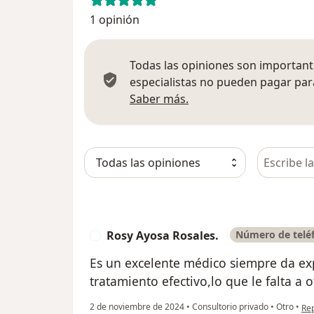
1 opinión
Todas las opiniones son importante
especialistas no pueden pagar para
Más información sobre
Saber más.
Busca en 
Rosy Ayosa Rosales.
Número de teléf
R
Es un excelente médico siempre da exp
tratamiento efectivo,lo que le falta a 
en 
2 de noviembre de 2024
•
Consultorio privado
•
Otro
•
Re