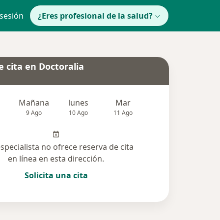
 sesión
¿Eres profesional de la salud?
 cita en Doctoralia
Mañana
lunes
Mar
Mié
Jue
9 Ago
10 Ago
11 Ago
12 Ago
13 Ag
especialista no ofrece reserva de cita
en línea en esta dirección.
Solicita una cita