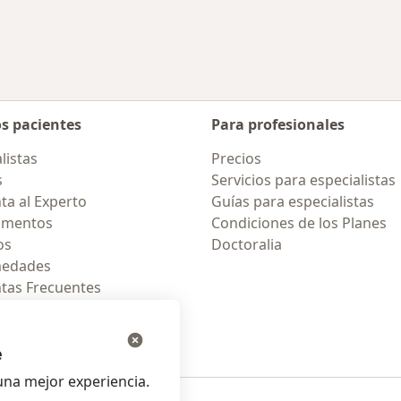
des más tratadas
os pacientes
Para profesionales
listas
Precios
s
Servicios para especialistas
ta al Experto
Guías para especialistas
amentos
Condiciones de los Planes
os
Doctoralia
medades
tas Frecuentes
ión para celular
e
na mejor experiencia.