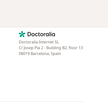
Contacto
Doctoralia - Página de inicio
Doctoralia Internet SL
C/ Josep Pla 2 - Building B2, floor 13
08019 Barcelona, Spain