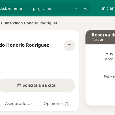
dad, enfermedad o nombre
p. ej. Lima
Iniciar
o Gumercindo Honorio Rodriguez
Reserva de
Inactivo
do Honorio Rodriguez
re las especializaciones
Hoy
8 Ago
Este 
Solicita una cita
Aseguradoras
Opiniones (1)