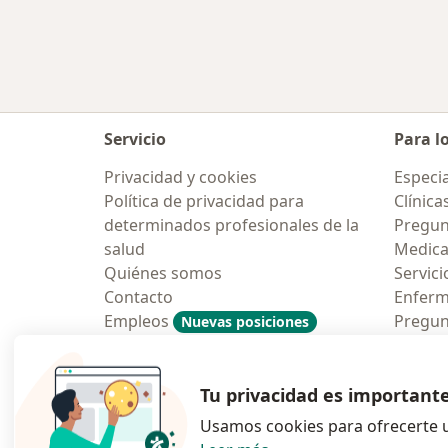
Más en esta categoría: Enfermeda
Servicio
Para l
Privacidad y cookies
Especia
Política de privacidad para
Clínica
determinados profesionales de la
Pregun
salud
Medic
Quiénes somos
Servici
Contacto
Enfer
Empleos
Pregun
Nuevas posiciones
Condiciones Generales de
Aplicac
Contratación
Tu privacidad es important
Usamos cookies para ofrecerte u