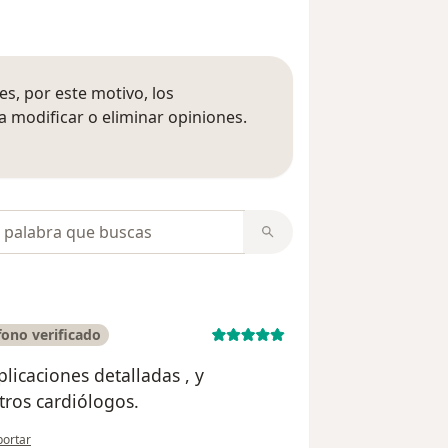
s, por este motivo, los
 modificar o eliminar opiniones.
 opiniones
opiniones
ono verificado
licaciones detalladas , y
otros cardiólogos.
opinión del usuario Rosy Ayosa Rosales.
portar