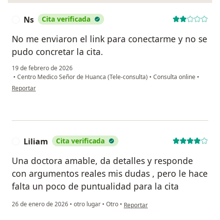
Ns
Cita verificada
N
No me enviaron el link para conectarme y no se
pudo concretar la cita.
19 de febrero de 2026
•
Centro Medico Señor de Huanca (Tele-consulta)
•
Consulta online
•
en opinión del usuario Ns
Reportar
Liliam
Cita verificada
L
Una doctora amable, da detalles y responde
con argumentos reales mis dudas , pero le hace
falta un poco de puntualidad para la cita
en opinión del usuario Liliam
26 de enero de 2026
•
otro lugar
•
Otro
•
Reportar