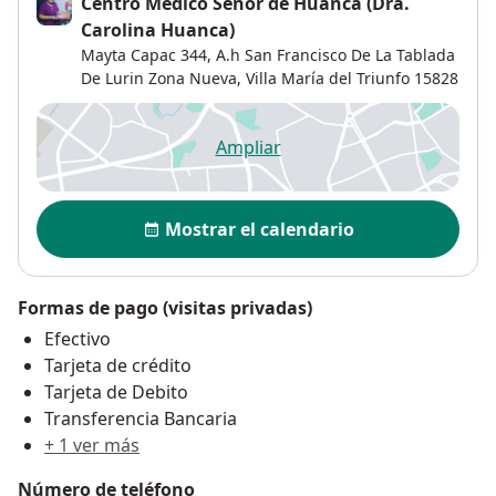
Centro Medico Señor de Huanca (Dra.
Carolina Huanca)
Mayta Capac 344,
A.h San Francisco De La Tablada
De Lurin Zona Nueva
,
Villa María del Triunfo
15828
Ampliar
se abre en una nueva pestañ
Disponibilidad
Mostrar el calendario
Formas de pago (visitas privadas)
Efectivo
Tarjeta de crédito
Tarjeta de Debito
Transferencia Bancaria
+ 1 ver más
Número de teléfono