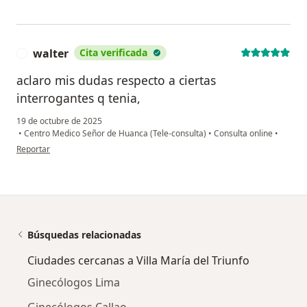
walter
Cita verificada
W
aclaro mis dudas respecto a ciertas
interrogantes q tenia,
19 de octubre de 2025
•
Centro Medico Señor de Huanca (Tele-consulta)
•
Consulta online
•
en opinión del usuario walter
Reportar
Búsquedas relacionadas
Ciudades cercanas a Villa María del Triunfo
Ginecólogos Lima
Ginecólogos Callao