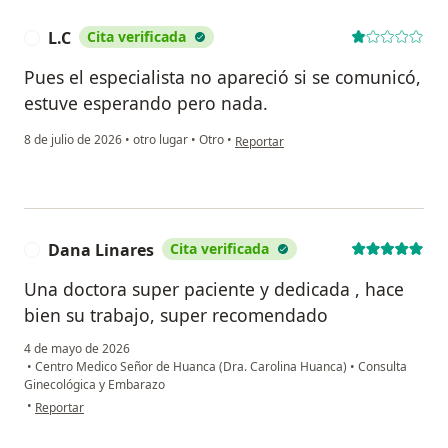
L.C
Cita verificada
L
Pues el especialista no apareció si se comunicó,
estuve esperando pero nada.
en opinión del usuario L.C
8 de julio de 2026
•
otro lugar
•
Otro
•
Reportar
Dana Linares
Cita verificada
D
Una doctora super paciente y dedicada , hace
bien su trabajo, super recomendado
4 de mayo de 2026
•
Centro Medico Señor de Huanca (Dra. Carolina Huanca)
•
Consulta
Ginecológica y Embarazo
en opinión del usuario Dana Linares
•
Reportar