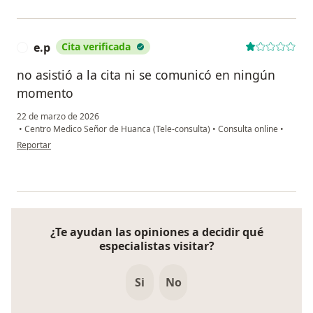
e.p
Cita verificada
E
no asistió a la cita ni se comunicó en ningún
momento
22 de marzo de 2026
•
Centro Medico Señor de Huanca (Tele-consulta)
•
Consulta online
•
en opinión del usuario e.p
Reportar
¿Te ayudan las opiniones a decidir qué
especialistas visitar?
Si
No