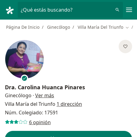
Men
¿Qué estás buscando?
Página De Inicio
Ginecólogo
Villa María Del Triunfo
Cambi
Dra.
Carolina Huanca Pinares
sobre las especializaciones
Ginecólogo
·
Ver más
Villa María del Triunfo
1 dirección
Núm. Colegiado: 17591
6 opinión