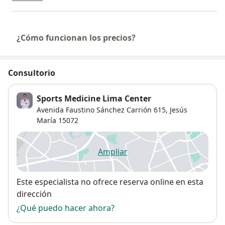
¿Cómo funcionan los precios?
Consultorio
Sports Medicine Lima Center
Avenida Faustino Sánchez Carrión 615,
Jesús
María
15072
Ampliar
se abre en una nueva pestañ
Disponibilidad
Este especialista no ofrece reserva online en esta
dirección
¿Qué puedo hacer ahora?