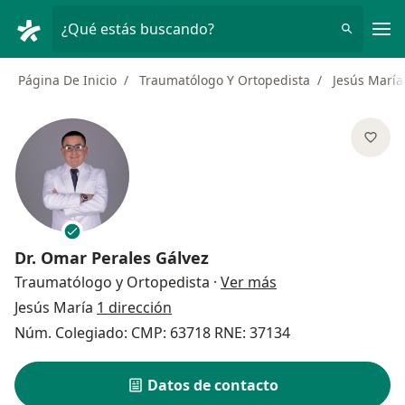
Men
¿Qué estás buscando?
Página De Inicio
Traumatólogo Y Ortopedista
Jesús María
Dr.
Omar Perales Gálvez
sobre las especial
Traumatólogo y Ortopedista
·
Ver más
Jesús María
1 dirección
Núm. Colegiado: CMP: 63718 RNE: 37134
Datos de contacto