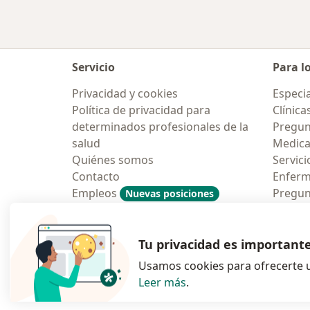
Servicio
Para l
Privacidad y cookies
Especia
Política de privacidad para
Clínica
determinados profesionales de la
Pregun
salud
Medic
Quiénes somos
Servici
Contacto
Enfer
Empleos
Pregun
Nuevas posiciones
Condiciones Generales de
Aplicac
Contratación
Tu privacidad es important
Usamos cookies para ofrecerte u
Leer más
.
se abre en una n
se abre 
s
Polska
,
Türkiye
,
España
,