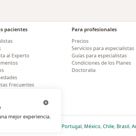
os pacientes
Para profesionales
listas
Precios
s
Servicios para especialistas
ta al Experto
Guías para especialistas
amentos
Condiciones de los Planes
os
Doctoralia
medades
tas Frecuentes
ión para celular
e
na mejor experiencia.
ueva pestaña
en una nueva pestaña
e abre en una nueva pestaña
se abre en una nueva pestaña
se abre en una nueva pestaña
se abre en una nueva pestaña
se abre en una nueva p
se abre en una
se abre e
se
Italia
,
Deutschland
,
Česko
,
Portugal
,
México
,
Chile
,
Brasil
,
A