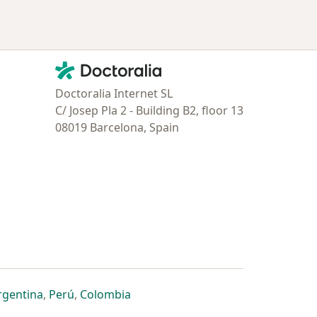
Contacto
Doctoralia - Página de inicio
Doctoralia Internet SL
C/ Josep Pla 2 - Building B2, floor 13
08019 Barcelona, Spain
estaña
 nueva pestaña
n una nueva pestaña
 abre en una nueva pestaña
se abre en una nueva pestaña
se abre en una nueva pestaña
se abre en una nueva pestaña
rgentina
,
Perú
,
Colombia