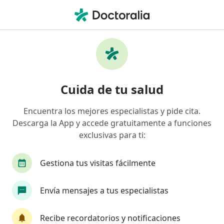
Men
¿Qué estás buscando?
Página De Inicio
Medicamentos
Favirab
Cuida de tu salud
Encuentra los mejores especialistas y pide cita.
Información
Pregunta al Experto
Descarga la App y accede gratuitamente a funciones
exclusivas para ti:
Gestiona tus visitas fácilmente
Envía mensajes a tus especialistas
Servicio
Privacidad y cookies
Recibe recordatorios y notificaciones