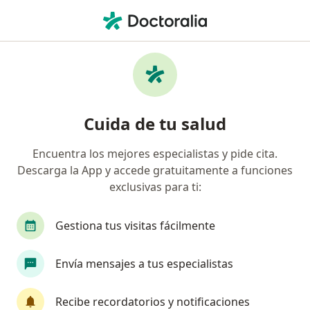
Men
¿Qué estás buscando?
Página De Inicio
Medicamentos
Fasterid
Fasterid - Información, expertos
Cuida de tu salud
y preguntas frecuentes
Encuentra los mejores especialistas y pide cita.
Descarga la App y accede gratuitamente a funciones
exclusivas para ti:
Información
Gestiona tus visitas fácilmente
Uso de Fasterid
Envía mensajes a tus especialistas
Recibe recordatorios y notificaciones