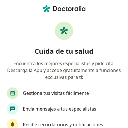
Men
¿Qué estás buscando?
Página De Inicio
Medicamentos
Farmabron Expectorante
Farmabron expectorante -
Cuida de tu salud
Información, expertos y
Encuentra los mejores especialistas y pide cita.
preguntas frecuentes
Descarga la App y accede gratuitamente a funciones
exclusivas para ti:
Gestiona tus visitas fácilmente
Información
Envía mensajes a tus especialistas
Uso de Farmabron expectorante
Recibe recordatorios y notificaciones