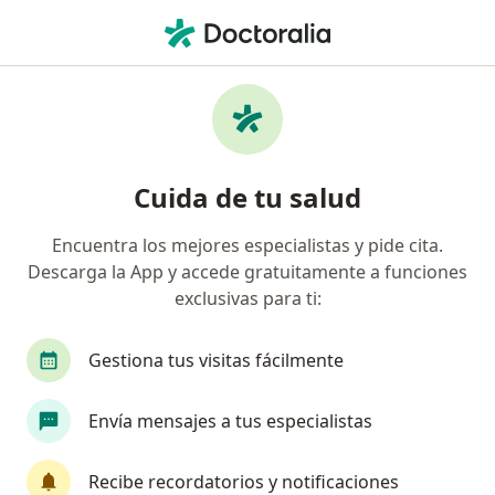
Men
¿Qué estás buscando?
Página De Inicio
Medicamentos
F.m.l.
Cuida de tu salud
Encuentra los mejores especialistas y pide cita.
Información
Pregunta al Experto
Descarga la App y accede gratuitamente a funciones
exclusivas para ti:
Gestiona tus visitas fácilmente
Envía mensajes a tus especialistas
Servicio
Privacidad y cookies
Recibe recordatorios y notificaciones