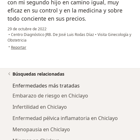
con mi segundo hijo en camino igual, muy
eficaz en su control y en la medicina y sobre
todo conciente en sus precios.
29 de octubre de 2022
•
Centro Diagnóstico JRB. De José Luis Rodas Díaz
•
Visita Ginecología y
Obstetricia
en opinión del usuario Rosa Griselda oblitas castillo
•
Reportar
Búsquedas relacionadas
Enfermedades más tratadas
Embarazo de riesgo en Chiclayo
Infertilidad en Chiclayo
Enfermedad pélvica inflamatoria en Chiclayo
Menopausia en Chiclayo