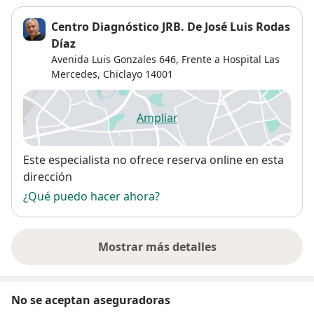
Centro Diagnóstico JRB. De José Luis Rodas
Díaz
Avenida Luis Gonzales 646,
Frente a Hospital Las
Mercedes,
Chiclayo
14001
Ampliar
se abre en una nueva pestañ
Disponibilidad
Este especialista no ofrece reserva online en esta
dirección
¿Qué puedo hacer ahora?
Mostrar más detalles
sobre la dirección
No se aceptan aseguradoras