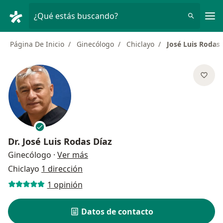
Men
¿Qué estás buscando?
Página De Inicio
Ginecólogo
Chiclayo
José Luis Rodas 
Dr.
José Luis Rodas Díaz
sobre las especializaciones
Ginecólogo
·
Ver más
Chiclayo
1 dirección
1 opinión
Datos de contacto