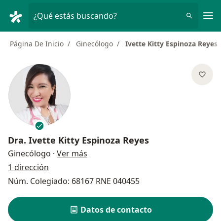
Men
¿Qué estás buscando?
Página De Inicio
Ginecólogo
Ivette Kitty Espinoza Reyes
Dra.
Ivette Kitty Espinoza Reyes
sobre las especializaciones
Ginecólogo
·
Ver más
1 dirección
Núm. Colegiado: 68167 RNE 040455
Datos de contacto