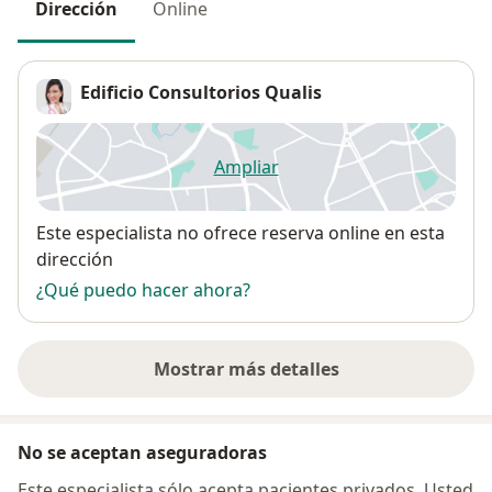
Dirección
Online
Edificio Consultorios Qualis
Ampliar
se abre en una nueva pestañ
Disponibilidad
Este especialista no ofrece reserva online en esta
dirección
¿Qué puedo hacer ahora?
Mostrar más detalles
sobre la dirección
No se aceptan aseguradoras
Este especialista sólo acepta pacientes privados. Usted