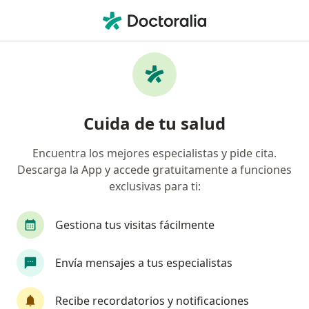
Men
Ginecólogo • 13 De Enero, Jose Luis Bustamante y Rivero, Arequipa
Filtros
Seguro
Mapa
Ginecólogos en 13 De Enero, Jose Luis
Cuida de tu salud
Bustamante y Rivero
Encuentra los mejores especialistas y pide cita.
Descarga la App y accede gratuitamente a funciones
exclusivas para ti:
Gestiona tus visitas fácilmente
Envía mensajes a tus especialistas
Gabriel Emilio Perez Vera
Ginecólogo
Recibe recordatorios y notificaciones