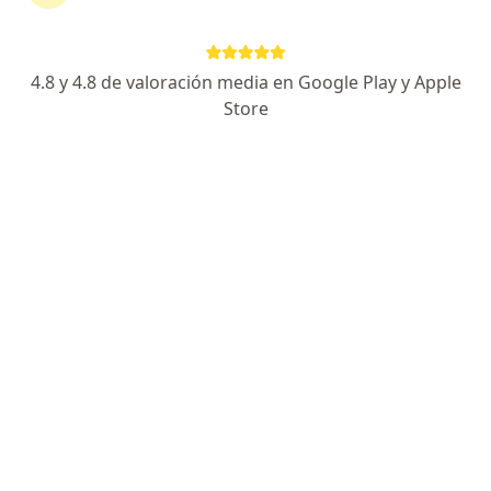
Arequipa
•
Mapa
Consultorio privado
Este especialista no ofrece reserva de cita en línea en esta dirección.
4.8 y 4.8 de valoración media en Google Play y Apple
Solicita una cita
Store
Omar Dario Apaza Medina
Ginecólogo
Arequipa
•
Mapa
Consultorio privado
Este especialista no ofrece reserva de cita en línea en esta dirección.